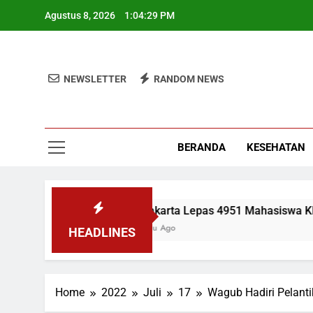
Skip
Agustus 8, 2026
1:04:30 PM
to
content
NEWSLETTER
RANDOM NEWS
BERANDA
KESEHATAN
UIN Jakarta Lepas 4951 Mahasiswa KKN, Wame
2 Minggu Ago
HEADLINES
Home
2022
Juli
17
Wagub Hadiri Pelant