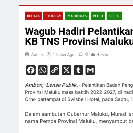
BUDAYA
EKONOMI
PENDIDIKAN
RELIGI
SOSIAL
Wagub Hadiri Pelantika
KB TNS Provinsi Maluk
0
Admin
4 Tahun Ago
4 Mins
Facebook
WhatsApp
Copy
X
Tumblr
Gmail
Link
Ambon,-Lensa Publik,-
Pelantikan Badan Peng
Provinsi Maluku masa baktih 2022-2027, di had
Orno bertempat di Swisbell Hotel, pada Sabtu, 1
Dalam sambutan Gubernur Maluku, Murad Ism
nama Pemda Provinsi Maluku, menyambut bai