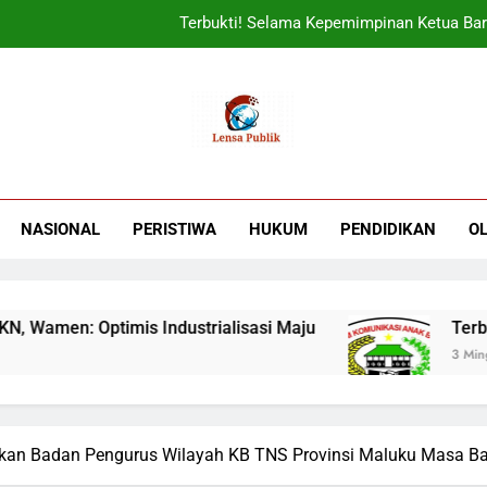
Terbukti! Selama Kepemimpinan Ketua Bar
ORADO Kabupaten Bogor Diben
Sudjatmiko Ajak Masyaraka
UIN Jakarta Lepas 4951 Mahasiswa KKN,
Terbukti! Selama Kepemimpinan Ketua Bar
NASIONAL
PERISTIWA
HUKUM
PENDIDIKAN
O
ORADO Kabupaten Bogor Diben
n: Optimis Industrialisasi Maju
Terbukti! S
3 Minggu Ago
ikan Badan Pengurus Wilayah KB TNS Provinsi Maluku Masa Ba