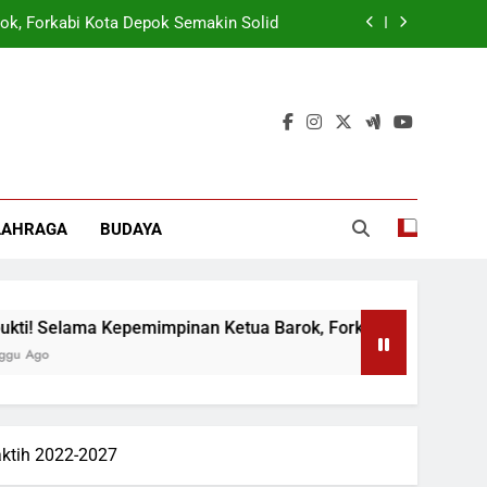
ok, Forkabi Kota Depok Semakin Solid
tuk Tangkal Stigma “Judol Tertinggi”
t Sukseskan Program Pemerintah MBG
 Wamen: Optimis Industrialisasi Maju
ok, Forkabi Kota Depok Semakin Solid
LAHRAGA
BUDAYA
tuk Tangkal Stigma “Judol Tertinggi”
elama Kepemimpinan Ketua Barok, Forkabi Kota Depok Semakin
ktih 2022-2027