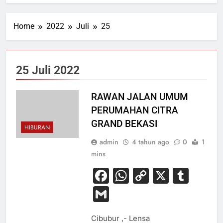
Home
2022
Juli
25
25 Juli 2022
RAWAN JALAN UMUM
PERUMAHAN CITRA
GRAND BEKASI
HIBURAN
admin
4 tahun ago
0
1
mins
Facebook
WhatsApp
Copy
X
Tum
Link
Gmail
Cibubur ,- Lensa