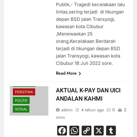
Publik,- Tragedi kecelakaan lalu
lintas,sering terjadi di tikungan
depan BSD jalan Transyogi,
kawasan kota Cibubur
,Menewaskan 25
orang,Kecelakaan Berdarah
terjadi di tikungan depan BSD
jalan Transyogi, kawasan kota
Cibubur 18 Juli 2022 sore.
Read More
BUDAYA
NASIONAL
AKTUAL K-PAY DAN UICI
PERISTIWA
ANDALAN KAHMI
POLITIK
SOSIAL
admin
4 tahun ago
0
2
mins
Facebook
WhatsApp
Copy
X
Tum