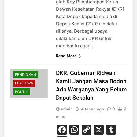
oleh Roy Pangharapan Ketua
Dewan Kesehatan Rakyat (DKR)
Kota Depok kepada media di
Depok Kamis (21/07) melalui
rilisnya. Berbagai upaya
dilakukan oleh DKR untuk
membantu agar…
HUKUM
Read More
KESEHATAN
NASIONAL
DKR: Gubernur Ridwan
PENDIDIKAN
Kamil Jangan Masa Bodoh
PERISTIWA
Ada Warganya Yang Belum
POLITIK
Dapat Sekolah
admin
4 tahun ago
0
3
mins
Facebook
WhatsApp
Copy
X
Tum