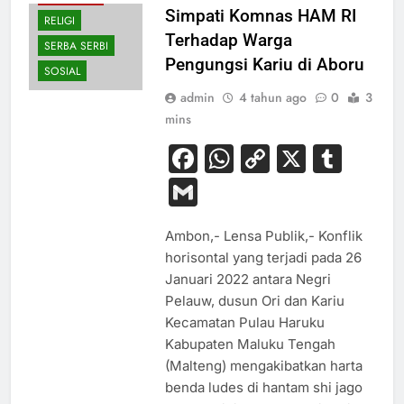
Simpati Komnas HAM RI
RELIGI
Terhadap Warga
SERBA SERBI
Pengungsi Kariu di Aboru
SOSIAL
admin
4 tahun ago
0
3
mins
Facebook
WhatsApp
Copy
X
Tum
Link
Gmail
Ambon,- Lensa Publik,- Konflik
horisontal yang terjadi pada 26
Januari 2022 antara Negri
Pelauw, dusun Ori dan Kariu
Kecamatan Pulau Haruku
Kabupaten Maluku Tengah
(Malteng) mengakibatkan harta
benda ludes di hantam shi jago