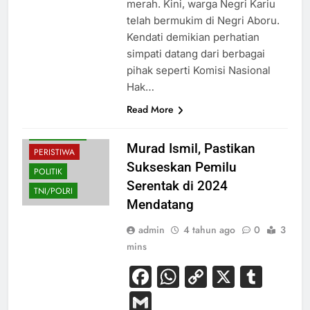
merah. Kini, warga Negri Kariu
telah bermukim di Negri Aboru.
Kendati demikian perhatian
simpati datang dari berbagai
pihak seperti Komisi Nasional
Hak…
HUKUM
Read More
NASIONAL
PENDIDIKAN
Murad Ismil, Pastikan
PERISTIWA
Sukseskan Pemilu
POLITIK
Serentak di 2024
TNI/POLRI
Mendatang
admin
4 tahun ago
0
3
mins
Facebook
WhatsApp
Copy
X
Tum
Link
Gmail