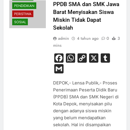
PPDB SMA dan SMK Jawa
PENDIDIKAN
Barat Menyisakan Siswa
PERISTIWA
Miskin Tidak Dapat
SOSIAL
Sekolah
admin
4 tahun ago
0
3
mins
Facebook
WhatsApp
Copy
X
Tum
Link
Gmail
DEPOK,- Lensa Publik,- Proses
Penerimaan Peserta Didik Baru
(PPDB) SMA dan SMK Negeri di
Kota Depok, menyisakan pilu
dengan adanya siswa miskin
yang belum mendapatkan
sekolah. Hal ini disampaikan