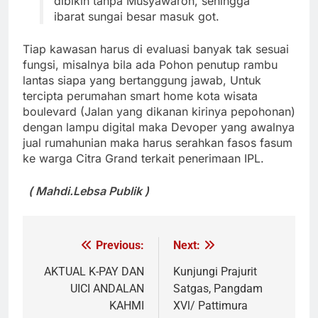
dibikin tanpa Musyawaroh, sehingga
ibarat sungai besar masuk got.
Tiap kawasan harus di evaluasi banyak tak sesuai
fungsi, misalnya bila ada Pohon penutup rambu
lantas siapa yang bertanggung jawab,
Untuk
tercipta perumahan smart home kota wisata
boulevard (Jalan yang dikanan kirinya pepohonan)
dengan lampu digital maka Devoper yang awalnya
jual rumahunian maka harus serahkan fasos fasum
ke warga Citra Grand terkait penerimaan IPL.
( Mahdi.Lebsa Publik )
Previous:
Next:
Navigasi
pos
AKTUAL K-PAY DAN
Kunjungi Prajurit
UICI ANDALAN
Satgas, Pangdam
KAHMI
XVl/ Pattimura