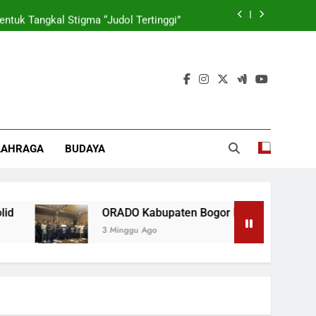
tuk Tangkal Stigma “Judol Tertinggi”
rmasi Korporasi Dan Tata Kelola BUMD
 Wamen: Optimis Industrialisasi Maju
ok, Forkabi Kota Depok Semakin Solid
tuk Tangkal Stigma “Judol Tertinggi”
LAHRAGA
BUDAYA
rmasi Korporasi Dan Tata Kelola BUMD
ORADO Kabupaten Bogor Dibentuk Tangkal Stigma “Ju
3 Minggu Ago