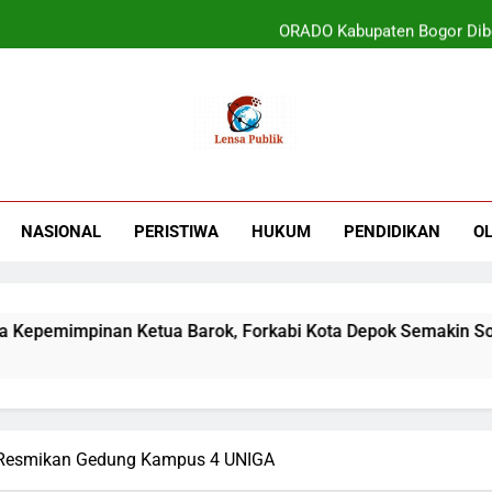
ORADO Kabupaten Bogor Diben
PT Tirta Asasta Depok Kembali Raih Anugrah Tranfo
UIN Jakarta Lepas 4951 Mahasiswa KKN,
Terbukti! Selama Kepemimpinan Ketua Bar
ORADO Kabupaten Bogor Diben
NASIONAL
PERISTIWA
HUKUM
PENDIDIKAN
O
PT Tirta Asasta Depok Kembali Raih Anugrah Tranfo
inan Ketua Barok, Forkabi Kota Depok Semakin Solid
Resmikan Gedung Kampus 4 UNIGA