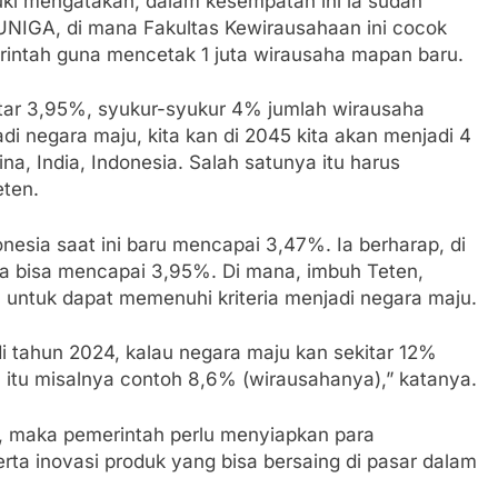
ki mengatakan, dalam kesempatan ini ia sudah
UNIGA, di mana Fakultas Kewirausahaan ini cocok
rintah guna mencetak 1 juta wirausaha mapan baru.
kitar 3,95%, syukur-syukur 4% jumlah wirausaha
adi negara maju, kita kan di 2045 kita akan menjadi 4
a, India, Indonesia. Salah satunya itu harus
ten.
esia saat ini baru mencapai 3,47%. Ia berharap, di
a bisa mencapai 3,95%. Di mana, imbuh Teten,
 untuk dapat memenuhi kriteria menjadi negara maju.
di tahun 2024, kalau negara maju kan sekitar 12%
itu misalnya contoh 8,6% (wirausahanya),” katanya.
, maka pemerintah perlu menyiapkan para
rta inovasi produk yang bisa bersaing di pasar dalam