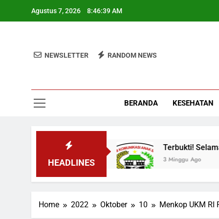
Skip
Agustus 7, 2026
8:46:40 AM
to
content
NEWSLETTER
RANDOM NEWS
BERANDA
KESEHATAN
ustrialisasi Maju
Terbukti! Selama Kepemimp
3 Minggu Ago
HEADLINES
Home
2022
Oktober
10
Menkop UKM RI 