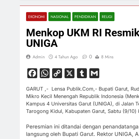
EKONOMI
NASIONAL
PENDIDIKAN
RELIGI
Menkop UKM RI Resmik
UNIGA
0
Admin
4 Tahun Ago
8 Mins
Facebook
WhatsApp
Copy
X
Tumblr
Gmail
Link
GARUT ,- Lensa Publik.Com,- Bupati Garut, R
Mikro Kecil Menengah Republik Indonesia (Me
Kampus 4 Universitas Garut (UNIGA), di Jalan 
Tarogong Kidul, Kabupaten Garut, Sabtu (9/10) 
Peresmian ini ditandai dengan penandatanga
langsung oleh Bupati Garut. Rektor UNIGA,