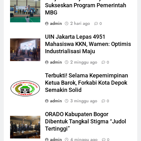
Sukseskan Program Pemerintah
MBG
admin
2 hari ago
0
UIN Jakarta Lepas 4951
Mahasiswa KKN, Wamen: Optimis
Industrialisasi Maju
admin
2 minggu ago
0
Terbukti! Selama Kepemimpinan
Ketua Barok, Forkabi Kota Depok
Semakin Solid
admin
3 minggu ago
0
ORADO Kabupaten Bogor
Dibentuk Tangkal Stigma “Judol
Tertinggi”
admin
4 minggu ago
0