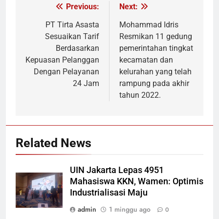
Previous:
Next:
Navigasi
pos
PT Tirta Asasta
Mohammad Idris
Sesuaikan Tarif
Resmikan 11 gedung
Berdasarkan
pemerintahan tingkat
Kepuasan Pelanggan
kecamatan dan
Dengan Pelayanan
kelurahan yang telah
24 Jam
rampung pada akhir
tahun 2022.
Related News
UIN Jakarta Lepas 4951
Mahasiswa KKN, Wamen: Optimis
Industrialisasi Maju
admin
1 minggu ago
0