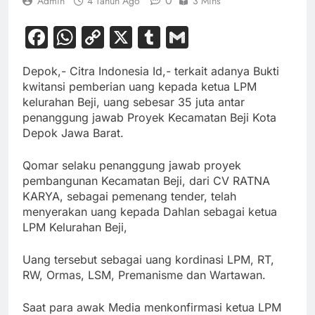
0
Admin
4 Tahun Ago
3 Mins
Facebook
WhatsApp
Copy
X
Tumblr
Gmail
Link
Depok,- Citra Indonesia Id,- terkait adanya Bukti
kwitansi pemberian uang kepada ketua LPM
kelurahan Beji, uang sebesar 35 juta antar
penanggung jawab Proyek Kecamatan Beji Kota
Depok Jawa Barat.
Qomar selaku penanggung jawab proyek
pembangunan Kecamatan Beji, dari CV RATNA
KARYA, sebagai pemenang tender, telah
menyerakan uang kepada Dahlan sebagai ketua
LPM Kelurahan Beji,
Uang tersebut sebagai uang kordinasi LPM, RT,
RW, Ormas, LSM, Premanisme dan Wartawan.
Saat para awak Media menkonfirmasi ketua LPM