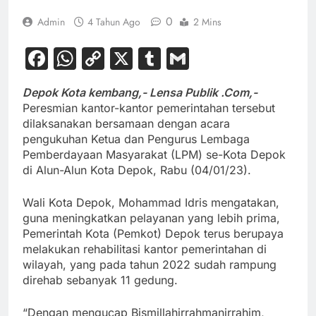
0
Admin
4 Tahun Ago
2 Mins
Facebook
WhatsApp
Copy
X
Tumblr
Gmail
Link
Depok Kota kembang,- Lensa Publik .Com,-
Peresmian kantor-kantor pemerintahan tersebut
dilaksanakan bersamaan dengan acara
pengukuhan Ketua dan Pengurus Lembaga
Pemberdayaan Masyarakat (LPM) se-Kota Depok
di Alun-Alun Kota Depok, Rabu (04/01/23).
Wali Kota Depok, Mohammad Idris mengatakan,
guna meningkatkan pelayanan yang lebih prima,
Pemerintah Kota (Pemkot) Depok terus berupaya
melakukan rehabilitasi kantor pemerintahan di
wilayah, yang pada tahun 2022 sudah rampung
direhab sebanyak 11 gedung.
“Dengan mengucap Bismillahirrahmanirrahim,