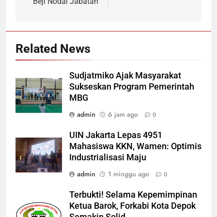
Beji Nodai Jabatan
Related News
Sudjatmiko Ajak Masyarakat
Sukseskan Program Pemerintah
MBG
admin
6 jam ago
0
UIN Jakarta Lepas 4951
Mahasiswa KKN, Wamen: Optimis
Industrialisasi Maju
admin
1 minggu ago
0
Terbukti! Selama Kepemimpinan
Ketua Barok, Forkabi Kota Depok