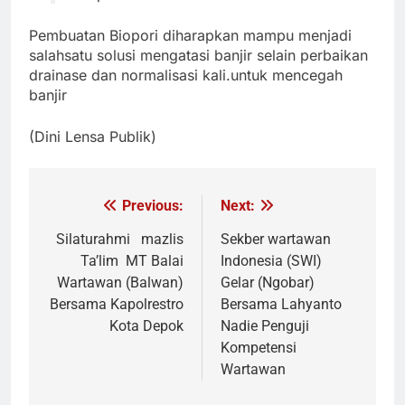
Pembuatan Biopori diharapkan mampu menjadi
salahsatu solusi mengatasi banjir selain perbaikan
drainase dan normalisasi kali.untuk mencegah
banjir
(Dini Lensa Publik)
Previous:
Next:
Navigasi
pos
Silaturahmi mazlis
Sekber wartawan
Ta’lim MT Balai
Indonesia (SWI)
Wartawan (Balwan)
Gelar (Ngobar)
Bersama Kapolrestro
Bersama Lahyanto
Kota Depok
Nadie Penguji
Kompetensi
Wartawan