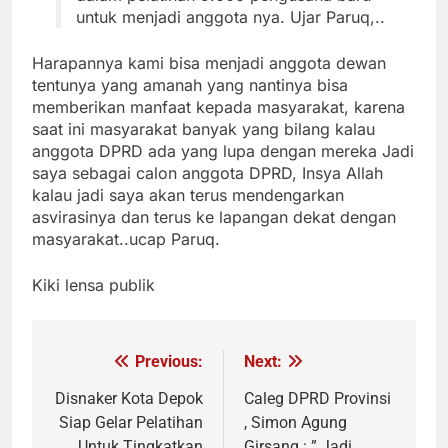
untuk menjadi anggota nya. Ujar Paruq,..
Harapannya kami bisa menjadi anggota dewan
tentunya yang amanah yang nantinya bisa
memberikan manfaat kepada masyarakat, karena
saat ini masyarakat banyak yang bilang kalau
anggota DPRD ada yang lupa dengan mereka Jadi
saya sebagai calon anggota DPRD, Insya Allah
kalau jadi saya akan terus mendengarkan
asvirasinya dan terus ke lapangan dekat dengan
masyarakat..ucap Paruq.
Kiki lensa publik
Previous:
Next:
Navigasi
pos
Disnaker Kota Depok
Caleg DPRD Provinsi
Siap Gelar Pelatihan
, Simon Agung
Untuk Tingkatkan
Girsang : ” Jadi