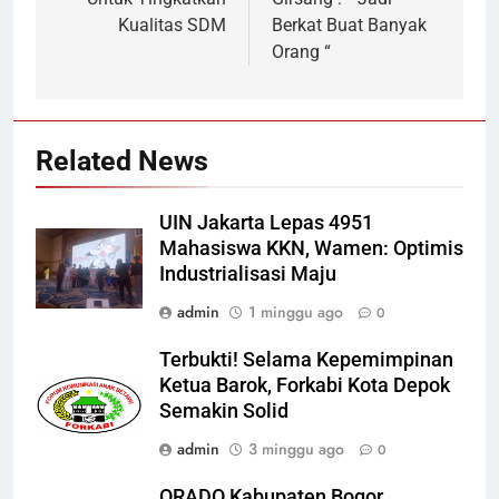
Kualitas SDM
Berkat Buat Banyak
Orang “
Related News
UIN Jakarta Lepas 4951
Mahasiswa KKN, Wamen: Optimis
Industrialisasi Maju
admin
1 minggu ago
0
Terbukti! Selama Kepemimpinan
Ketua Barok, Forkabi Kota Depok
Semakin Solid
admin
3 minggu ago
0
ORADO Kabupaten Bogor