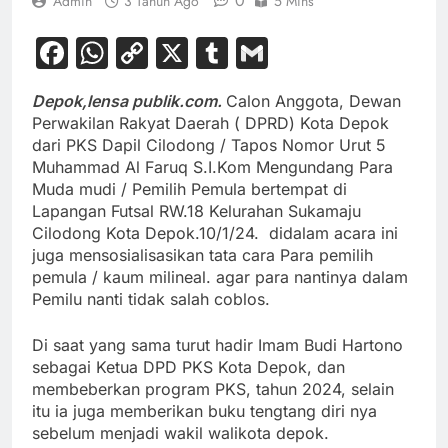
0
Admin
3 Tahun Ago
5 Mins
Facebook
WhatsApp
Copy
X
Tumblr
Gmail
Link
Depok,lensa publik.com.
Calon Anggota, Dewan
Perwakilan Rakyat Daerah ( DPRD) Kota Depok
dari PKS Dapil Cilodong / Tapos Nomor Urut 5
Muhammad Al Faruq S.I.Kom Mengundang Para
Muda mudi / Pemilih Pemula bertempat di
Lapangan Futsal RW.18 Kelurahan Sukamaju
Cilodong Kota Depok.10/1/24. didalam acara ini
juga
mensosialisasikan
tata cara Para pemilih
pemula / kaum milineal. agar para nantinya dalam
Pemilu nanti tidak salah coblos.
Di saat yang sama turut hadir Imam Budi Hartono
sebagai Ketua DPD PKS Kota Depok, dan
membeberkan program PKS, tahun 2024, selain
itu ia juga memberikan buku tengtang diri nya
sebelum menjadi wakil walikota depok.