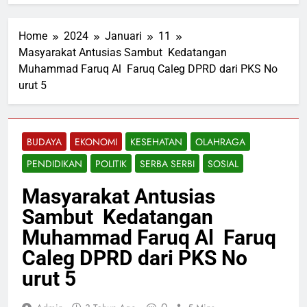
Home
2024
Januari
11
Masyarakat Antusias Sambut Kedatangan
Muhammad Faruq Al Faruq Caleg DPRD dari PKS No
urut 5
BUDAYA
EKONOMI
KESEHATAN
OLAHRAGA
PENDIDIKAN
POLITIK
SERBA SERBI
SOSIAL
Masyarakat Antusias
Sambut Kedatangan
Muhammad Faruq Al Faruq
Caleg DPRD dari PKS No
urut 5