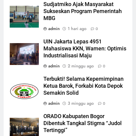
Sudjatmiko Ajak Masyarakat
Sukseskan Program Pemerintah
MBG
admin
1 hari ago
0
UIN Jakarta Lepas 4951
Mahasiswa KKN, Wamen: Optimis
Industrialisasi Maju
admin
2 minggu ago
0
Terbukti! Selama Kepemimpinan
Ketua Barok, Forkabi Kota Depok
Semakin Solid
admin
3 minggu ago
0
ORADO Kabupaten Bogor
Dibentuk Tangkal Stigma “Judol
Tertinggi”