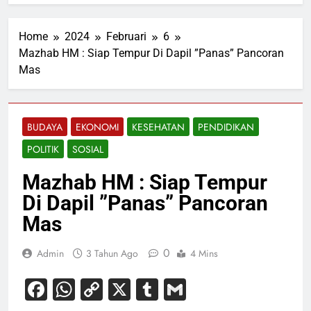
Home
2024
Februari
6
Mazhab HM : Siap Tempur Di Dapil ”Panas” Pancoran
Mas
BUDAYA
EKONOMI
KESEHATAN
PENDIDIKAN
POLITIK
SOSIAL
Mazhab HM : Siap Tempur
Di Dapil ”Panas” Pancoran
Mas
0
Admin
3 Tahun Ago
4 Mins
Facebook
WhatsApp
Copy
X
Tumblr
Gmail