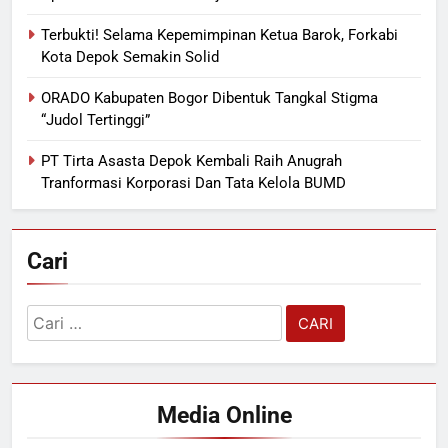
Terbukti! Selama Kepemimpinan Ketua Barok, Forkabi
Kota Depok Semakin Solid
ORADO Kabupaten Bogor Dibentuk Tangkal Stigma
“Judol Tertinggi”
PT Tirta Asasta Depok Kembali Raih Anugrah
Tranformasi Korporasi Dan Tata Kelola BUMD
Cari
Cari
untuk:
Media Online