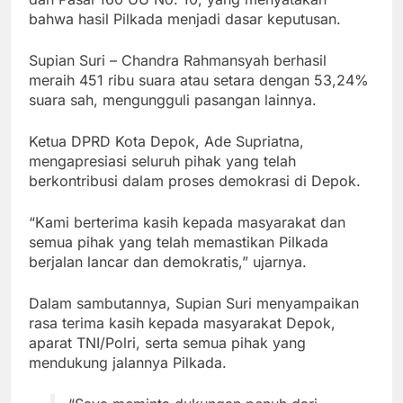
bahwa hasil Pilkada menjadi dasar keputusan.
Supian Suri – Chandra Rahmansyah berhasil
meraih 451 ribu suara atau setara dengan 53,24%
suara sah, mengungguli pasangan lainnya.
Ketua DPRD Kota Depok, Ade Supriatna,
mengapresiasi seluruh pihak yang telah
berkontribusi dalam proses demokrasi di Depok.
“Kami berterima kasih kepada masyarakat dan
semua pihak yang telah memastikan Pilkada
berjalan lancar dan demokratis,” ujarnya.
Dalam sambutannya, Supian Suri menyampaikan
rasa terima kasih kepada masyarakat Depok,
aparat TNI/Polri, serta semua pihak yang
mendukung jalannya Pilkada.