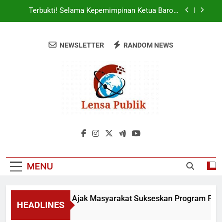
Skip
Terbukti! Selama Kepemimpinan Ketua Barok,
to
Forkabi Kota Depok Semakin Solid
content
ORADO Kabupaten Bogor Dibentuk Tangkal
Stigma “Judol Tertinggi”
NEWSLETTER
RANDOM NEWS
Sudjatmiko Ajak Masyarakat Sukseskan Program
Pemerintah MBG
UIN Jakarta Lepas 4951 Mahasiswa KKN, Wamen:
Optimis Industrialisasi Maju
Terbukti! Selama Kepemimpinan Ketua Barok,
Forkabi Kota Depok Semakin Solid
ORADO Kabupaten Bogor Dibentuk Tangkal
Stigma “Judol Tertinggi”
MENU
Sudjatmiko Ajak Masyarakat Sukseskan Program Pem
HEADLINES
1 Hari Ago