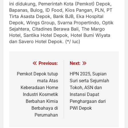
ini didukung, Pemerintah Kota (Pemkot) Depok,
Bapanas, Bulog, ID Food, Kios Pangan, PLN, PT
Tirta Asasta Depok, Bank BJB, Eka Hospital
Depok, Wings Group, Svarna Propertindo, Optik
Sejahtera, Citadines Berawa Bali, The Margo
Hotel, Santika Hotel Depok, Hotel Bumi Wiyata
dan Savero Hotel Depok. (*/ luc)
Previous:
Next:
Navigasi
pos
Pemkot Depok tutup
HPN 2025, Supian
mata Atas
Suri serta Sejumlah
Keberadaan Home
Tokoh, ASN dan
Industri Kosmetik
Instansi Dapat
Berbahan Kimia
Penghargaan dari
Berbahaya di
PWI Depok
Perumahan