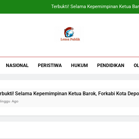
ORADO Kabupaten Bogor Diben
PT Tirta Asasta Depok Kembali Raih Anugrah Tranfo
UIN Jakarta Lepas 4951 Mahasiswa KKN,
Terbukti! Selama Kepemimpinan Ketua Bar
ORADO Kabupaten Bogor Diben
NASIONAL
PERISTIWA
HUKUM
PENDIDIKAN
O
PT Tirta Asasta Depok Kembali Raih Anugrah Tranfo
ma Kepemimpinan Ketua Barok, Forkabi Kota Depok Semakin So