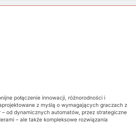
ijne połączenie innowacji, różnorodności i
aprojektowane z myślą o wymagających graczach z
ier – od dynamicznych automatów, przez strategiczne
alerami – ale także kompleksowe rozwiązania