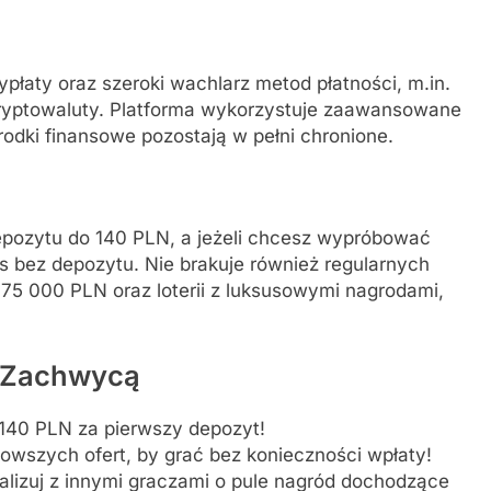
łaty oraz szeroki wachlarz metod płatności, m.in.
 kryptowaluty. Platforma wykorzystuje zaawansowane
rodki finansowe pozostają w pełni chronione.
epozytu do 140 PLN, a jeżeli chcesz wypróbować
 bez depozytu. Nie brakuje również regularnych
875 000 PLN oraz loterii z luksusowymi nagrodami,
ę Zachwycą
140 PLN za pierwszy depozyt!
nowszych ofert, by grać bez konieczności wpłaty!
lizuj z innymi graczami o pule nagród dochodzące