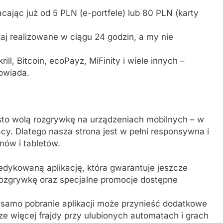
ając już od 5 PLN (e-portfele) lub 80 PLN (karty
j realizowane w ciągu 24 godzin, a my nie
ill, Bitcoin, ecoPayz, MiFinity i wiele innych –
powiada.
o
sto wolą rozgrywkę na urządzeniach mobilnych – w
y. Dlatego nasza strona jest w pełni responsywna i
nów i tabletów.
dykowaną aplikację, która gwarantuje jeszcze
rozgrywkę oraz specjalne promocje dostępne
samo pobranie aplikacji może przynieść dodatkowe
ze więcej frajdy przy ulubionych automatach i grach