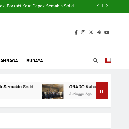
tuk Tangkal Stigma “Judol Tertinggi”
rmasi Korporasi Dan Tata Kelola BUMD
 Wamen: Optimis Industrialisasi Maju
ok, Forkabi Kota Depok Semakin Solid
tuk Tangkal Stigma “Judol Tertinggi”
LAHRAGA
BUDAYA
rmasi Korporasi Dan Tata Kelola BUMD
lid
ORADO Kabupaten Bogor Dibentuk Tangkal
3 Minggu Ago