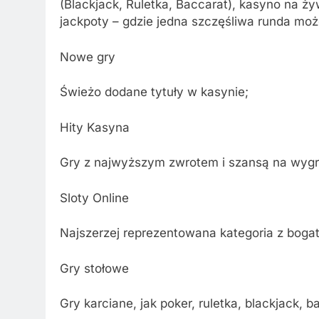
(Blackjack, Ruletka, Baccarat), kasyno na 
jackpoty – gdzie jedna szczęśliwa runda moż
Nowe gry
Świeżo dodane tytuły w kasynie;
Hity Kasyna
Gry z najwyższym zwrotem i szansą na wygr
Sloty Online
Najszerzej reprezentowana kategoria z bo
Gry stołowe
Gry karciane, jak poker, ruletka, blackjack, b