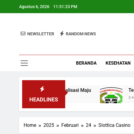
Skip
Agustus 6, 2026
11:51:24 PM
to
content
NEWSLETTER
RANDOM NEWS
BERANDA
KESEHATAN
Optimis Industrialisasi Maju
Terbukti! Sela
3 Minggu Ago
HEADLINES
Home
2025
Februari
24
Slottica Casino