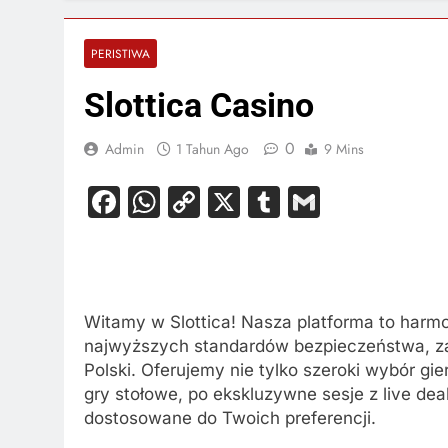
PERISTIWA
Slottica Casino
0
Admin
1 Tahun Ago
9 Mins
Facebook
WhatsApp
Copy
X
Tumblr
Gmail
Link
Witamy w Slottica! Nasza platforma to harmon
najwyższych standardów bezpieczeństwa, z
Polski. Oferujemy nie tylko szeroki wybór g
gry stołowe, po ekskluzywne sesje z live de
dostosowane do Twoich preferencji.