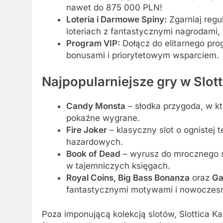
nawet do 875 000 PLN!
Loteria i Darmowe Spiny:
Zgarniaj regu
loteriach z fantastycznymi nagrodami
Program VIP:
Dołącz do elitarnego pro
bonusami i priorytetowym wsparciem.
Najpopularniejsze gry w Slott
Candy Monsta
– słodka przygoda, w k
pokaźne wygrane.
Fire Joker
– klasyczny slot o ognistej 
hazardowych.
Book of Dead
– wyrusz do mrocznego św
w tajemniczych księgach.
Royal Coins, Big Bass Bonanza
oraz
Ga
fantastycznymi motywami i nowoczesn
Poza imponującą kolekcją slotów, Slottica K