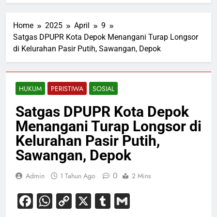
Home
2025
April
9
Satgas DPUPR Kota Depok Menangani Turap Longsor
di Kelurahan Pasir Putih, Sawangan, Depok
HUKUM
PERISTIWA
SOSIAL
Satgas DPUPR Kota Depok
Menangani Turap Longsor di
Kelurahan Pasir Putih,
Sawangan, Depok
0
Admin
1 Tahun Ago
2 Mins
Facebook
WhatsApp
Copy
X
Tumblr
Gmail
Link