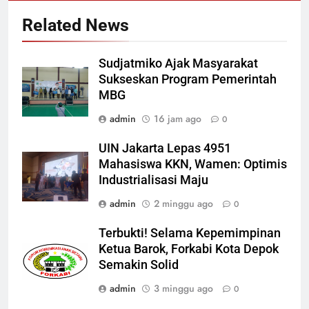
Related News
Sudjatmiko Ajak Masyarakat
Sukseskan Program Pemerintah
MBG
admin
16 jam ago
0
UIN Jakarta Lepas 4951
Mahasiswa KKN, Wamen: Optimis
Industrialisasi Maju
admin
2 minggu ago
0
Terbukti! Selama Kepemimpinan
Ketua Barok, Forkabi Kota Depok
Semakin Solid
admin
3 minggu ago
0