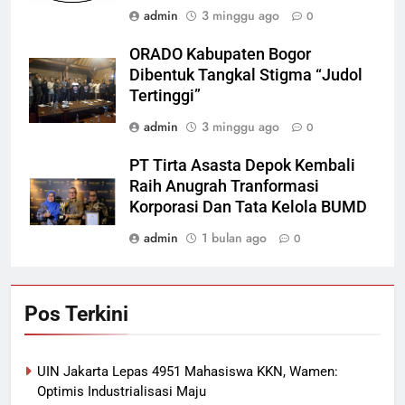
admin
3 minggu ago
0
ORADO Kabupaten Bogor
Dibentuk Tangkal Stigma “Judol
Tertinggi”
admin
3 minggu ago
0
PT Tirta Asasta Depok Kembali
Raih Anugrah Tranformasi
Korporasi Dan Tata Kelola BUMD
admin
1 bulan ago
0
Pos Terkini
UIN Jakarta Lepas 4951 Mahasiswa KKN, Wamen:
Optimis Industrialisasi Maju