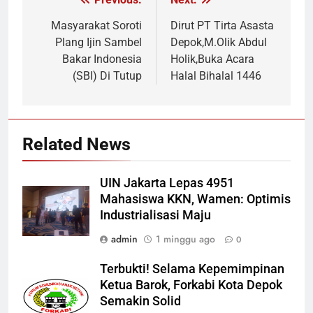
Navigasi
pos
Masyarakat Soroti
Dirut PT Tirta Asasta
Plang Ijin Sambel
Depok,M.Olik Abdul
Bakar Indonesia
Holik,Buka Acara
(SBI) Di Tutup
Halal Bihalal 1446
Related News
UIN Jakarta Lepas 4951
Mahasiswa KKN, Wamen: Optimis
Industrialisasi Maju
admin
1 minggu ago
0
Terbukti! Selama Kepemimpinan
Ketua Barok, Forkabi Kota Depok
Semakin Solid