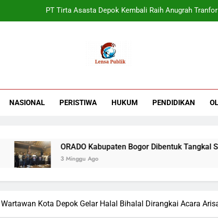
PT Tirta Asasta Depok Kembali Raih Anugrah Tranfo
UIN Jakarta Lepas 4951 Mahasiswa KKN,
Terbukti! Selama Kepemimpinan Ketua Bar
ORADO Kabupaten Bogor Diben
PT Tirta Asasta Depok Kembali Raih Anugrah Tranfo
NASIONAL
PERISTIWA
HUKUM
PENDIDIKAN
O
ORADO Kabupaten Bogor Dibentuk Tangkal Stigma “J
3 Minggu Ago
i Wartawan Kota Depok Gelar Halal Bihalal Dirangkai Acara Aris