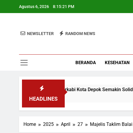
Skip
Agustus 6, 2026
8:15:21 PM
to
content
NEWSLETTER
RANDOM NEWS
BERANDA
KESEHATAN
pinan Ketua Barok, Forkabi Kota Depok Semakin Solid
HEADLINES
Home
2025
April
27
Majelis Taklim Bala