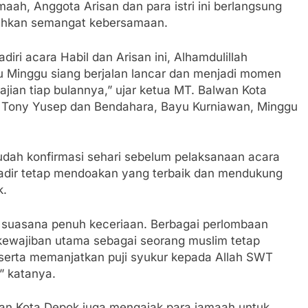
maah, Anggota Arisan dan para istri ini berlangsung
uhkan semangat kebersamaan.
ri acara Habil dan Arisan ini, Alhamdulillah
u Minggu siang berjalan lancar dan menjadi momen
ian tiap bulannya,” ujar ketua MT. Balwan Kota
s, Tony Yusep dan Bendahara, Bayu Kurniawan, Minggu
udah konfirmasi sehari sebelum pelaksanaan acara
hadir tetap mendoakan yang terbaik dan mendukung
k.
 suasana penuh keceriaan. Berbagai perlombaan
ewajiban utama sebagai seorang muslim tetap
 serta memanjatkan puji syukur kepada Allah SWT
” katanya.
an Kota Depok juga mengajak para jamaah untuk