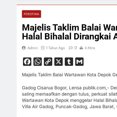
PERISTIWA
Majelis Taklim Balai W
Halal Bihalal Dirangkai 
0
Admin
1 Tahun Ago
4 Mins
Facebook
WhatsApp
Copy
X
Tumblr
Gmail
Link
Majelis Taklim Balai Wartawan Kota Depok Gel
Gadog Cisarua Bogor, Lensa publik.com,- De
saling memaafkan dengan tulus, perkuat silatur
Wartawan Kota Depok menggelar Halal Bihala
Villa Air Gadog, Puncak-Gadog, Jawa Barat,