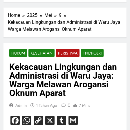
Home
2025
Mei
9
Kekacauan Lingkungan dan Administrasi di Waru Jaya:
Warga Melawan Arogansi Oknum Aparat
HUKUM
KESEHATAN
PERISTIWA
TNI/POLRI
Kekacauan Lingkungan dan
Administrasi di Waru Jaya:
Warga Melawan Arogansi
Oknum Aparat
0
Admin
1 Tahun Ago
7 Mins
Facebook
WhatsApp
Copy
X
Tumblr
Gmail
Link