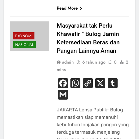
Read More
Masyarakat tak Perlu
Khawatir ” Bulog Jamin
EKONOMI
Ketersediaan Beras dan
NASIONAL
Pangan Lainnya Aman
admin
6 tahun ago
0
2
mins
Facebook
WhatsApp
Copy
X
Tum
Link
Gmail
JAKARTA Lensa Publik- Bulog
memastikan siap memenuhi
kebutuhan lonjakan pangan yang
terduga termasuk menjelang