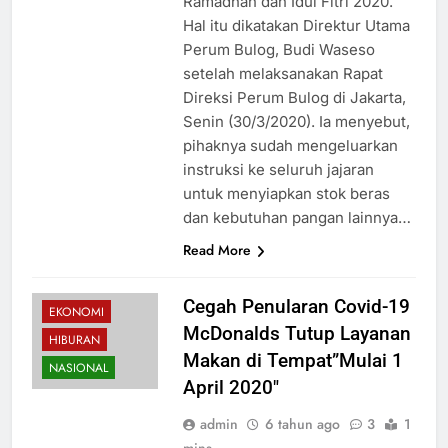
Ramadhan dan Idul Fitri 2020.
Hal itu dikatakan Direktur Utama
Perum Bulog, Budi Waseso
setelah melaksanakan Rapat
Direksi Perum Bulog di Jakarta,
Senin (30/3/2020). Ia menyebut,
pihaknya sudah mengeluarkan
instruksi ke seluruh jajaran
untuk menyiapkan stok beras
dan kebutuhan pangan lainnya…
Read More
Cegah Penularan Covid-19
EKONOMI
McDonalds Tutup Layanan
HIBURAN
Makan di Tempat”Mulai 1
NASIONAL
April 2020″
admin
6 tahun ago
3
1