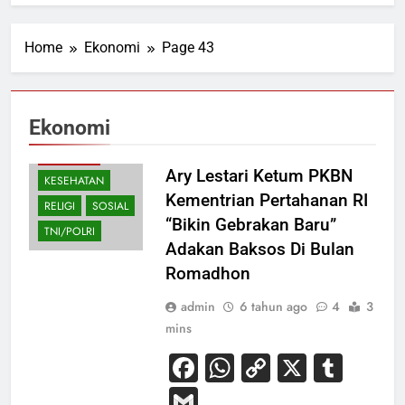
Home
Ekonomi
Page 43
Ekonomi
EKONOMI
Ary Lestari Ketum PKBN
KESEHATAN
Kementrian Pertahanan RI
RELIGI
SOSIAL
“Bikin Gebrakan Baru”
TNI/POLRI
Adakan Baksos Di Bulan
Romadhon
admin
6 tahun ago
4
3
mins
Facebook
WhatsApp
Copy
X
Tum
Link
Gmail