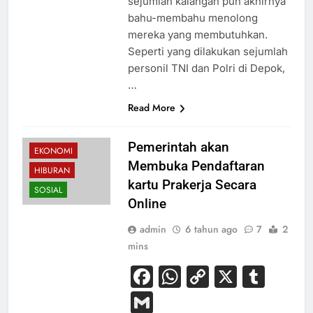
sejumlah kalangan pun akhirnya
bahu-membahu menolong
mereka yang membutuhkan.
Seperti yang dilakukan sejumlah
personil TNI dan Polri di Depok,
…
Read More
Pemerintah akan
EKONOMI
Membuka Pendaftaran
HIBURAN
kartu Prakerja Secara
SOSIAL
Online
admin
6 tahun ago
7
2
mins
Facebook
WhatsApp
Copy
X
Tum
Link
Gmail