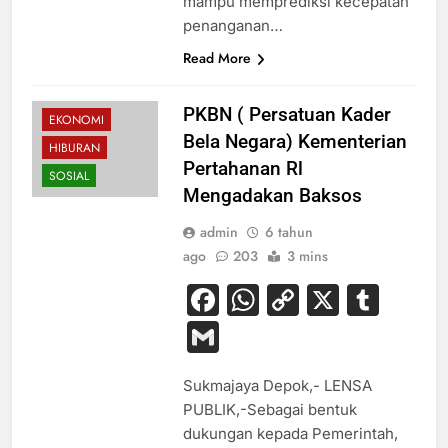
mampu memprediksi kecepatan
penanganan…
Read More
PKBN ( Persatuan Kader
EKONOMI
Bela Negara) Kementerian
HIBURAN
Pertahanan Rl
SOSIAL
Mengadakan Baksos
admin
6 tahun
ago
203
3 mins
Facebook
WhatsApp
Copy
X
Tum
Link
Gmail
Sukmajaya Depok,- LENSA
PUBLIK,-Sebagai bentuk
dukungan kepada Pemerintah,