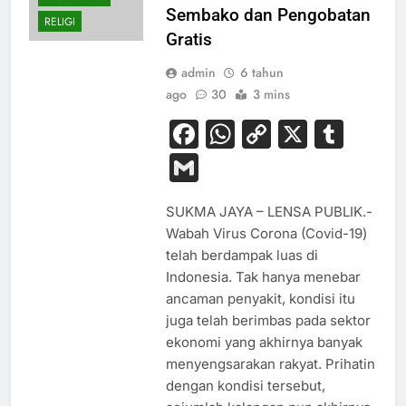
Sembako dan Pengobatan
RELIGI
Gratis
admin
6 tahun
ago
30
3 mins
Facebook
WhatsApp
Copy
X
Tum
Link
Gmail
SUKMA JAYA – LENSA PUBLIK.-
Wabah Virus Corona (Covid-19)
telah berdampak luas di
Indonesia. Tak hanya menebar
ancaman penyakit, kondisi itu
juga telah berimbas pada sektor
ekonomi yang akhirnya banyak
menyengsarakan rakyat. Prihatin
dengan kondisi tersebut,