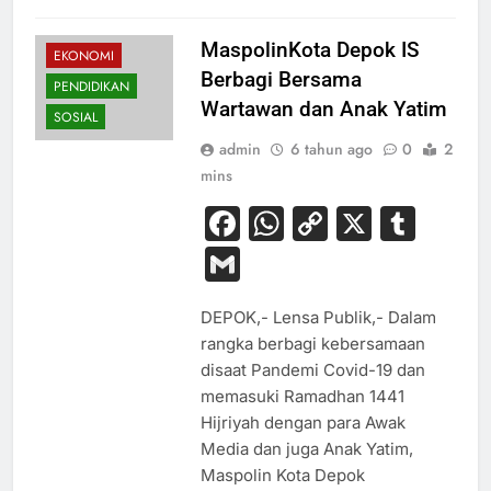
MaspolinKota Depok IS
EKONOMI
Berbagi Bersama
PENDIDIKAN
Wartawan dan Anak Yatim
SOSIAL
admin
6 tahun ago
0
2
mins
Facebook
WhatsApp
Copy
X
Tum
Link
Gmail
DEPOK,- Lensa Publik,- Dalam
rangka berbagi kebersamaan
disaat Pandemi Covid-19 dan
memasuki Ramadhan 1441
Hijriyah dengan para Awak
Media dan juga Anak Yatim,
Maspolin Kota Depok