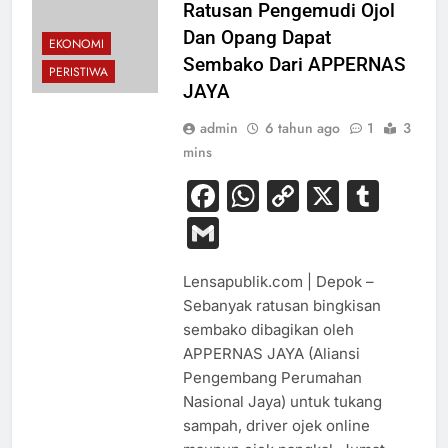
Ratusan Pengemudi Ojol
Dan Opang Dapat
EKONOMI
Sembako Dari APPERNAS
PERISTIWA
JAYA
admin
6 tahun ago
1
3
mins
Facebook
WhatsApp
Copy
X
Tum
Link
Gmail
Lensapublik.com | Depok –
Sebanyak ratusan bingkisan
sembako dibagikan oleh
APPERNAS JAYA (Aliansi
Pengembang Perumahan
Nasional Jaya) untuk tukang
sampah, driver ojek online