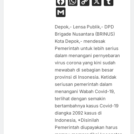
Facebook
WhatsApp
Copy
X
Tum
Link
Gmail
Depok,- Lensa Publik,- DPD
Brigade Nusantara (BRINUS)
Kota Depok,- mendesak
Pemerintah untuk lebih serius
dalam menangani pernyebaran
virus corona yang kini sudah
mewabah di sebagian besar
provinsi di Insonesia. Ketidak
seriusan pemerintah dalam
menangani Wabah Covid-19,
terlihat dengan semakin
bertambahnya kasus Covid-19
diangka 2092 kasus di
Indonesia, *Disinilah
Pemerintah diupayakan harus