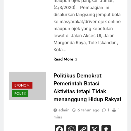
maupun ojek pangkal, Jumat,
(4/3/2020). Pembagian ini
disalurkan langsung jemput bola
ke masyarakat/driver ojek online
maupun ojek yang kebetulan
lewat di Jalan Akses UI, Jalan
Margonda Raya, Tole Iskandar ,
Kota…
Read More
Politikus Demokrat:
Pemerintah Batasi
EKONOMI
Aktivitas tetapi Tidak
POLITIK
menanggung Hidup Rakyat
admin
6 tahun ago
1
1
mins
Facebook
WhatsApp
Copy
X
Tum