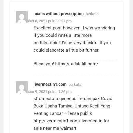
cialis without prescription
berkata:
September 8, 2021 pukul 2:27 pm
Excellent post however , I was wondering
if you could write a litte more
on this topic? I’d be very thankful if you
could elaborate a little bit further.
Bless you!
https://tadalafili.com/
ivermectin1.com
berkata:
September 9, 2021 pukul 1:36 pm
stromectolo generico Terdampak Covid
Buka Usaha Tamiya, Untung Kecil Yang
Penting Lancar – lensa publik
http://ivermectin1.com/
ivermectin for
sale near me walmart