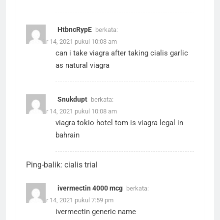
HtbncRypE
berkata:
Oktober 14, 2021 pukul 10:03 am
can i take viagra after taking cialis
garlic
as natural viagra
Snukdupt
berkata:
Oktober 14, 2021 pukul 10:08 am
viagra tokio hotel tom
is viagra legal in
bahrain
Ping-balik:
cialis trial
ivermectin 4000 mcg
berkata:
Oktober 14, 2021 pukul 7:59 pm
ivermectin generic name