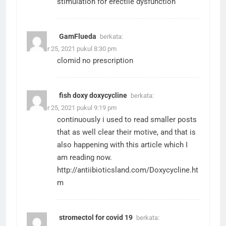
stimulation for erectile dysfunction
GamFlueda
berkata:
Oktober 25, 2021 pukul 8:30 pm
clomid no prescription
fish doxy doxycycline
berkata:
Oktober 25, 2021 pukul 9:19 pm
continuously i used to read smaller posts
that as well clear their motive, and that is
also happening with this article which I
am reading now.
http://antiibioticsland.com/Doxycycline.ht
m
stromectol for covid 19
berkata: