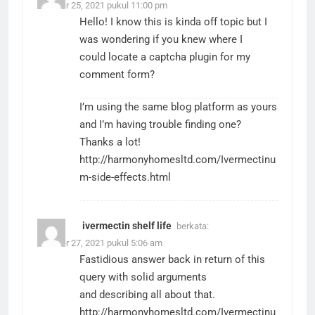
Oktober 25, 2021 pukul 11:00 pm
Hello! I know this is kinda off topic but I
was wondering if you knew where I
could locate a captcha plugin for my
comment form?
I’m using the same blog platform as yours
and I’m having trouble finding one?
Thanks a lot!
http://harmonyhomesltd.com/Ivermectinu
m-side-effects.html
ivermectin shelf life
berkata:
Oktober 27, 2021 pukul 5:06 am
Fastidious answer back in return of this
query with solid arguments
and describing all about that.
http://harmonyhomesltd.com/Ivermectinu