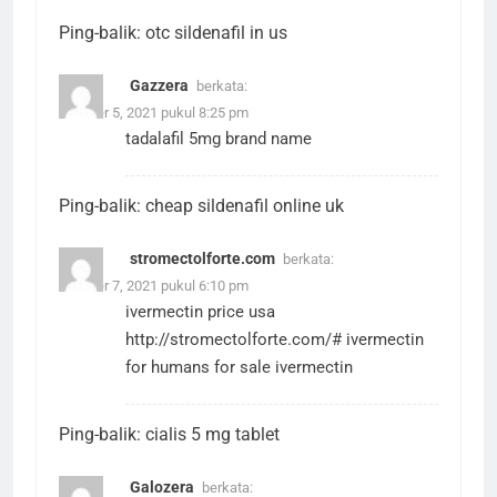
Ping-balik:
otc sildenafil in us
Gazzera
berkata:
Oktober 5, 2021 pukul 8:25 pm
tadalafil 5mg brand name
Ping-balik:
cheap sildenafil online uk
stromectolforte.com
berkata:
Oktober 7, 2021 pukul 6:10 pm
ivermectin price usa
http://stromectolforte.com/#
ivermectin
for humans for sale ivermectin
Ping-balik:
cialis 5 mg tablet
Galozera
berkata: