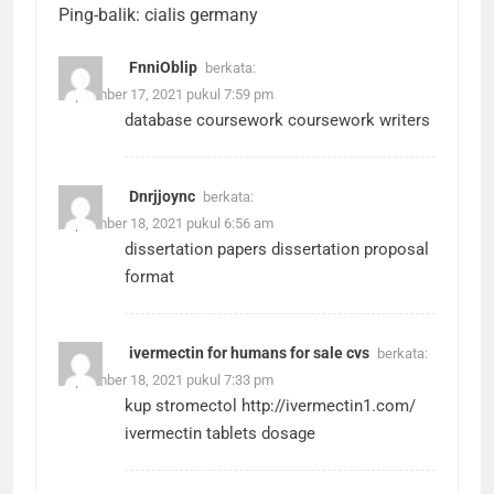
Ping-balik:
cialis germany
FnniOblip
berkata:
September 17, 2021 pukul 7:59 pm
database coursework
coursework writers
Dnrjjoync
berkata:
September 18, 2021 pukul 6:56 am
dissertation papers
dissertation proposal
format
ivermectin for humans for sale cvs
berkata:
September 18, 2021 pukul 7:33 pm
kup stromectol
http://ivermectin1.com/
ivermectin tablets dosage