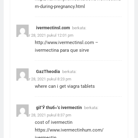
m-during-pregnancy.html
ivermectinsl.com
berkata:
Oktober 28, 2021 pukul 12:01 pm
http://www.ivermectinsl.com
–
ivermectina para que sirve
GazTheodia
berkata:
Oktober 28, 2021 pukul 8:23 pm
where can i get viagra tablets
giГЎ thuб»‘c ivermectin
berkata:
Oktober 28, 2021 pukul 8:37 pm
cost of ivermectin
https://www.ivermectinhum.com/
ivermectin