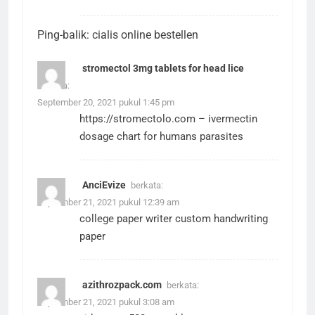
Ping-balik:
cialis online bestellen
stromectol 3mg tablets for head lice
berkata:
September 20, 2021 pukul 1:45 pm
https://stromectolo.com
– ivermectin
dosage chart for humans parasites
AnciEvize
berkata:
September 21, 2021 pukul 12:39 am
college paper writer
custom handwriting
paper
azithrozpack.com
berkata:
September 21, 2021 pukul 3:08 am