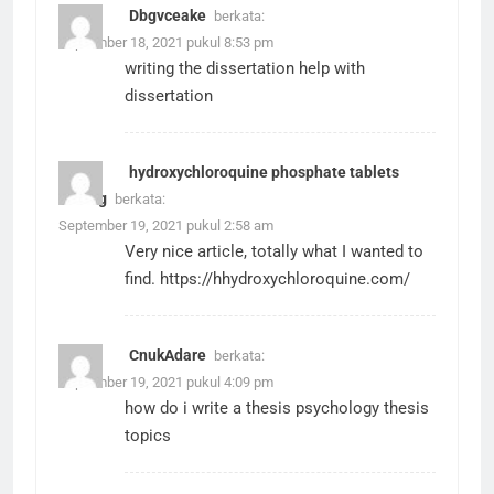
Dbgvceake
berkata:
September 18, 2021 pukul 8:53 pm
writing the dissertation
help with
dissertation
hydroxychloroquine phosphate tablets
200mg
berkata:
September 19, 2021 pukul 2:58 am
Very nice article, totally what I wanted to
find.
https://hhydroxychloroquine.com/
CnukAdare
berkata:
September 19, 2021 pukul 4:09 pm
how do i write a thesis
psychology thesis
topics