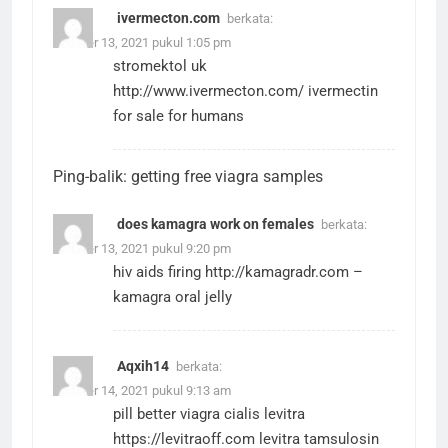
ivermecton.com
berkata:
Oktober 13, 2021 pukul 1:05 pm
stromektol uk
http://www.ivermecton.com/
ivermectin
for sale for humans
Ping-balik:
getting free viagra samples
does kamagra work on females
berkata:
Oktober 13, 2021 pukul 9:20 pm
hiv aids firing
http://kamagradr.com
–
kamagra oral jelly
Aqxih14
berkata:
Oktober 14, 2021 pukul 9:13 am
pill better viagra cialis levitra
https://levitraoff.com
levitra tamsulosin