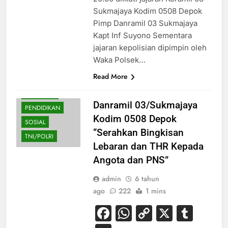
Sukmajaya Kodim 0508 Depok
Pimp Danramil 03 Sukmajaya
Kapt Inf Suyono Sementara
jajaran kepolisian dipimpin oleh
Waka Polsek…
Read More
NASIONAL
Danramil 03/Sukmajaya
PENDIDIKAN
Kodim 0508 Depok
SOSIAL
“Serahkan Bingkisan
TNI/POLRI
Lebaran dan THR Kepada
Angota dan PNS”
admin
6 tahun
ago
222
1 mins
Facebook
WhatsApp
Copy
X
Tum