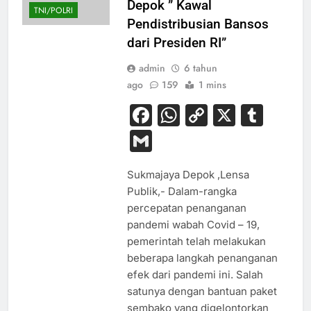
Depok ” Kawal
TNI/POLRI
Pendistribusian Bansos
dari Presiden RI”
admin
6 tahun
ago
159
1 mins
Facebook
WhatsApp
Copy
X
Tum
Link
Gmail
Sukmajaya Depok ,Lensa
Publik,- Dalam-rangka
percepatan penanganan
pandemi wabah Covid – 19,
pemerintah telah melakukan
beberapa langkah penanganan
efek dari pandemi ini. Salah
satunya dengan bantuan paket
sembako yang digelontorkan