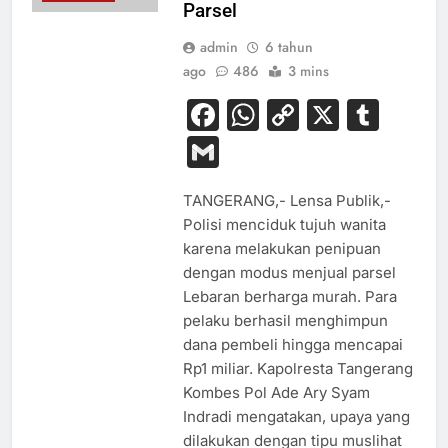
Parsel
admin
6 tahun
ago
486
3 mins
Facebook
WhatsApp
Copy
X
Tum
Link
Gmail
TANGERANG,- Lensa Publik,-
Polisi menciduk tujuh wanita
karena melakukan penipuan
dengan modus menjual parsel
Lebaran berharga murah. Para
pelaku berhasil menghimpun
dana pembeli hingga mencapai
Rp1 miliar. Kapolresta Tangerang
Kombes Pol Ade Ary Syam
Indradi mengatakan, upaya yang
dilakukan dengan tipu muslihat