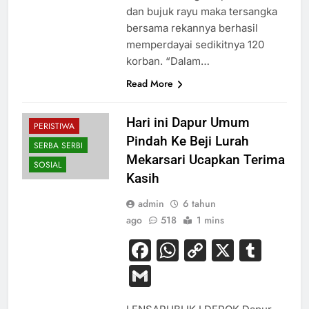
dan bujuk rayu maka tersangka
bersama rekannya berhasil
memperdayai sedikitnya 120
korban. “Dalam…
Read More
Hari ini Dapur Umum
PERISTIWA
Pindah Ke Beji Lurah
SERBA SERBI
Mekarsari Ucapkan Terima
SOSIAL
Kasih
admin
6 tahun
ago
518
1 mins
Facebook
WhatsApp
Copy
X
Tum
Link
Gmail