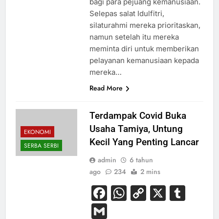
bagi para pejuang kemanusiaan.
Selepas salat Idulfitri,
silaturahmi mereka prioritaskan,
namun setelah itu mereka
meminta diri untuk memberikan
pelayanan kemanusiaan kepada
mereka…
Read More
Terdampak Covid Buka
Usaha Tamiya, Untung
EKONOMI
Kecil Yang Penting Lancar
SERBA SERBI
admin
6 tahun
ago
234
2 mins
Facebook
WhatsApp
Copy
X
Tum
Link
Gmail