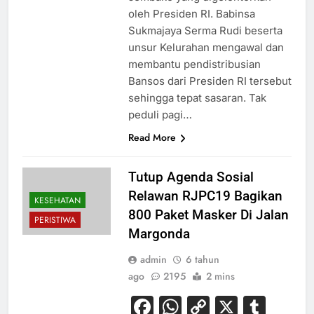
oleh Presiden RI. Babinsa
Sukmajaya Serma Rudi beserta
unsur Kelurahan mengawal dan
membantu pendistribusian
Bansos dari Presiden RI tersebut
sehingga tepat sasaran. Tak
peduli pagi…
Read More
Tutup Agenda Sosial
Relawan RJPC19 Bagikan
KESEHATAN
800 Paket Masker Di Jalan
PERISTIWA
Margonda
admin
6 tahun
ago
2195
2 mins
Facebook
WhatsApp
Copy
X
Tum