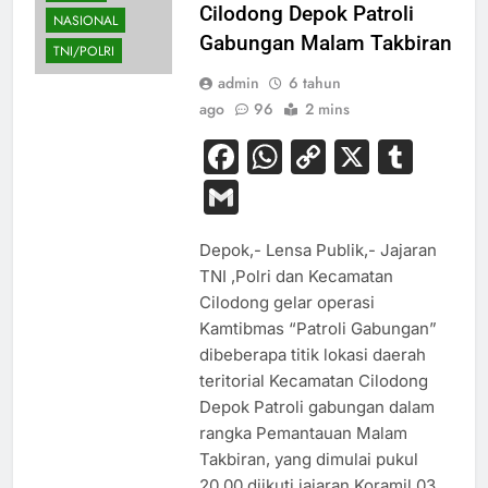
Cilodong Depok Patroli
NASIONAL
Gabungan Malam Takbiran
TNI/POLRI
admin
6 tahun
ago
96
2 mins
Facebook
WhatsApp
Copy
X
Tum
Link
Gmail
Depok,- Lensa Publik,- Jajaran
TNI ,Polri dan Kecamatan
Cilodong gelar operasi
Kamtibmas “Patroli Gabungan”
dibeberapa titik lokasi daerah
teritorial Kecamatan Cilodong
Depok Patroli gabungan dalam
rangka Pemantauan Malam
Takbiran, yang dimulai pukul
20.00 diikuti jajaran Koramil 03