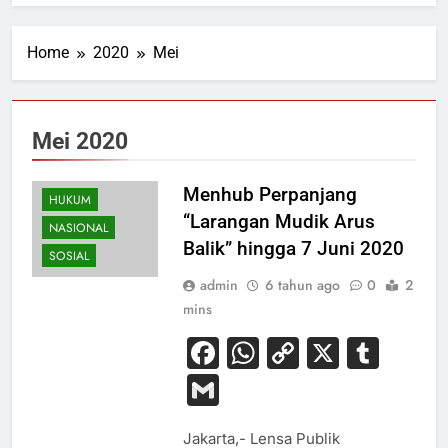
Home
2020
Mei
Mei 2020
Menhub Perpanjang
HUKUM
“Larangan Mudik Arus
NASIONAL
Balik” hingga 7 Juni 2020
SOSIAL
admin
6 tahun ago
0
2
mins
Facebook
WhatsApp
Copy
X
Tum
Link
Gmail
Jakarta,- Lensa Publik