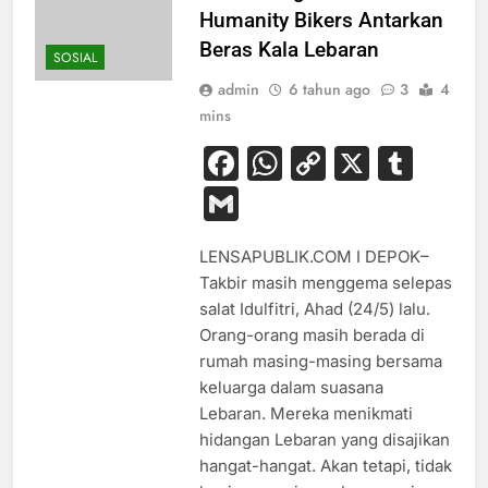
Humanity Bikers Antarkan
Beras Kala Lebaran
SOSIAL
admin
6 tahun ago
3
4
mins
Facebook
WhatsApp
Copy
X
Tum
Link
Gmail
LENSAPUBLIK.COM I DEPOK–
Takbir masih menggema selepas
salat Idulfitri, Ahad (24/5) lalu.
Orang-orang masih berada di
rumah masing-masing bersama
keluarga dalam suasana
Lebaran. Mereka menikmati
hidangan Lebaran yang disajikan
hangat-hangat. Akan tetapi, tidak