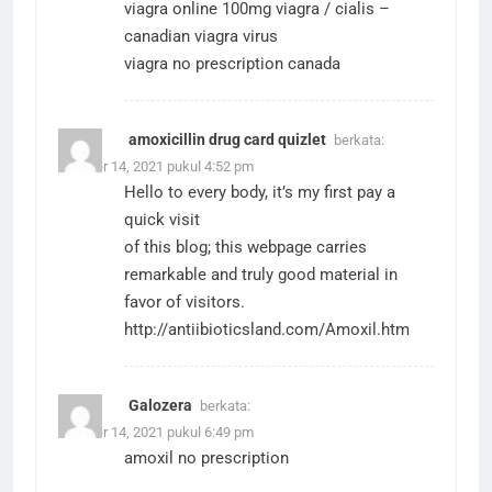
viagra online 100mg
viagra / cialis
–
canadian viagra virus
viagra no prescription canada
amoxicillin drug card quizlet
berkata:
Oktober 14, 2021 pukul 4:52 pm
Hello to every body, it’s my first pay a
quick visit
of this blog; this webpage carries
remarkable and truly good material in
favor of visitors.
http://antiibioticsland.com/Amoxil.htm
Galozera
berkata:
Oktober 14, 2021 pukul 6:49 pm
amoxil no prescription