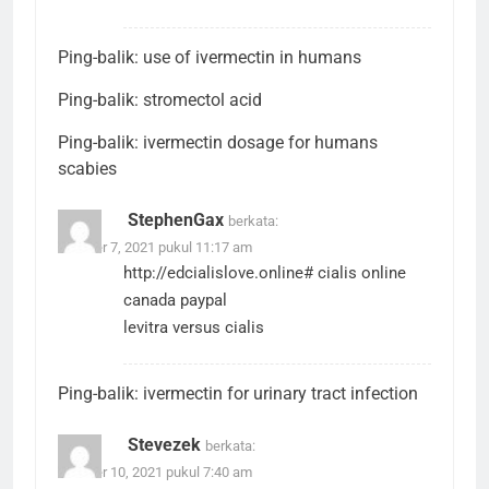
Ping-balik:
use of ivermectin in humans
Ping-balik:
stromectol acid
Ping-balik:
ivermectin dosage for humans
scabies
StephenGax
berkata:
Oktober 7, 2021 pukul 11:17 am
http://edcialislove.online#
cialis online
canada paypal
levitra versus cialis
Ping-balik:
ivermectin for urinary tract infection
Stevezek
berkata:
Oktober 10, 2021 pukul 7:40 am