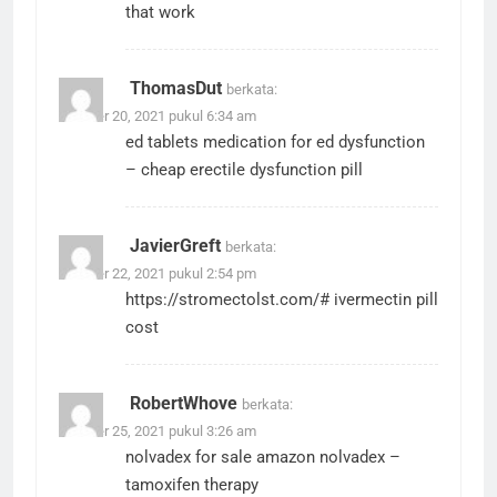
that work
ThomasDut
berkata:
Oktober 20, 2021 pukul 6:34 am
ed tablets
medication for ed dysfunction
– cheap erectile dysfunction pill
JavierGreft
berkata:
Oktober 22, 2021 pukul 2:54 pm
https://stromectolst.com/#
ivermectin pill
cost
RobertWhove
berkata:
Oktober 25, 2021 pukul 3:26 am
nolvadex for sale amazon
nolvadex
–
tamoxifen therapy