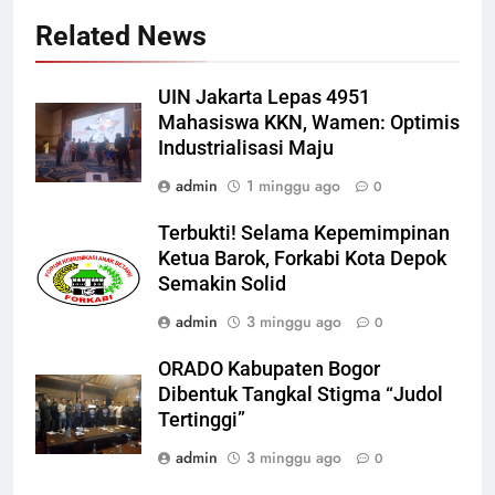
Related News
UIN Jakarta Lepas 4951
Mahasiswa KKN, Wamen: Optimis
Industrialisasi Maju
admin
1 minggu ago
0
Terbukti! Selama Kepemimpinan
Ketua Barok, Forkabi Kota Depok
Semakin Solid
admin
3 minggu ago
0
ORADO Kabupaten Bogor
Dibentuk Tangkal Stigma “Judol
Tertinggi”
admin
3 minggu ago
0