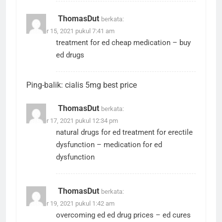
ThomasDut
berkata:
Oktober 15, 2021 pukul 7:41 am
treatment for ed
cheap medication
– buy
ed drugs
Ping-balik:
cialis 5mg best price
ThomasDut
berkata:
Oktober 17, 2021 pukul 12:34 pm
natural drugs for ed
treatment for erectile
dysfunction
– medication for ed
dysfunction
ThomasDut
berkata:
Oktober 19, 2021 pukul 1:42 am
overcoming ed
ed drug prices
– ed cures