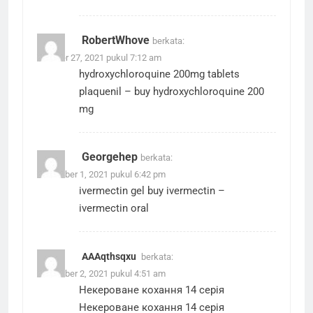
RobertWhove
berkata:
Oktober 27, 2021 pukul 7:12 am
hydroxychloroquine 200mg tablets
plaquenil
– buy hydroxychloroquine 200
mg
Georgehep
berkata:
November 1, 2021 pukul 6:42 pm
ivermectin gel
buy ivermectin
–
ivermectin oral
АААqthsqxu
berkata:
November 2, 2021 pukul 4:51 am
Некероване кохання 14 серія
Некероване кохання 14 серія