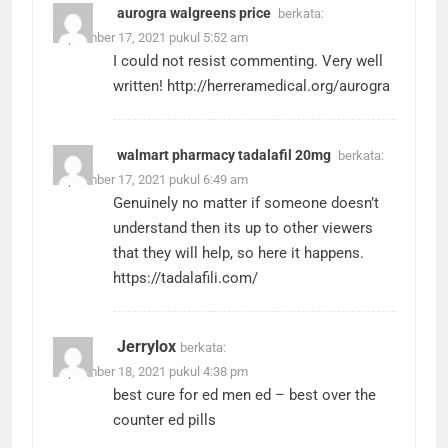
aurogra walgreens price
berkata:
September 17, 2021 pukul 5:52 am
I could not resist commenting. Very well
written!
http://herreramedical.org/aurogra
walmart pharmacy tadalafil 20mg
berkata:
September 17, 2021 pukul 6:49 am
Genuinely no matter if someone doesn’t
understand then its up to other viewers
that they will help, so here it happens.
https://tadalafili.com/
Jerrylox
berkata:
September 18, 2021 pukul 4:38 pm
best cure for ed
men ed
– best over the
counter ed pills