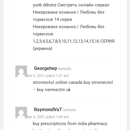
yunb ddnznz Смотреть онлайн сериал
Некероване кохання / Любовь без
тормозов 14 серия
Некероване кохання / Любовь без
тормозов:
1,2,3,4,5,6,7,8,9,10,11,12,13,14,15,16 СЕРИЯ
(украина)
Georgehep
berkata:
November 4, 2021 pukul 1:47 am
stromectol online canada
buy stromectol
– buy ivermectin uk
RaymondVaT
berkata:
November 6, 2021 pukul 1:06 am
buy prescriptions from india pharmacy