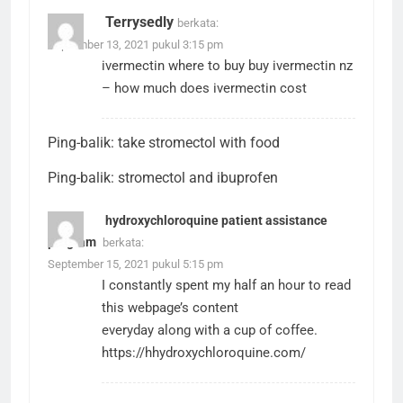
Terrysedly
berkata:
September 13, 2021 pukul 3:15 pm
ivermectin where to buy
buy ivermectin nz
– how much does ivermectin cost
Ping-balik:
take stromectol with food
Ping-balik:
stromectol and ibuprofen
hydroxychloroquine patient assistance
program
berkata:
September 15, 2021 pukul 5:15 pm
I constantly spent my half an hour to read
this webpage’s content
everyday along with a cup of coffee.
https://hhydroxychloroquine.com/