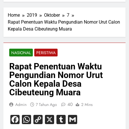
Home
2019
Oktober
7
Rapat Penentuan Waktu Pengundian Nomor Urut Calon
Kepala Desa Cibeuteung Muara
NASIONAL
PERISTIWA
Rapat Penentuan Waktu
Pengundian Nomor Urut
Calon Kepala Desa
Cibeuteung Muara
40
Admin
7 Tahun Ago
2 Mins
Facebook
WhatsApp
Copy
X
Tumblr
Gmail
Link