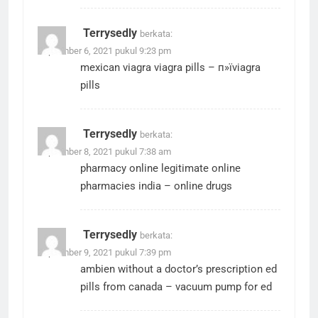
Terrysedly
berkata:
September 6, 2021 pukul 9:23 pm
mexican viagra
viagra pills
– п»їviagra
pills
Terrysedly
berkata:
September 8, 2021 pukul 7:38 am
pharmacy online
legitimate online
pharmacies india
– online drugs
Terrysedly
berkata:
September 9, 2021 pukul 7:39 pm
ambien without a doctor’s prescription
ed
pills from canada
– vacuum pump for ed