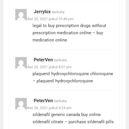
Jerrylox
berkata:
September 20, 2021 pukul 10:46 pm
legal to buy prescription drugs without
prescription
medication online
– buy
medication online
PeterVen
berkata:
September 23, 2021 pukul 8:07 pm
plaquenil
hydroxychloroquine chloroquine
– plaquenil hydroxychloroquine
PeterVen
berkata:
September 26, 2021 pukul 4:24 am
sildenafil generic canada
buy online
sildenafil citrate
– purchase sildenafil pills