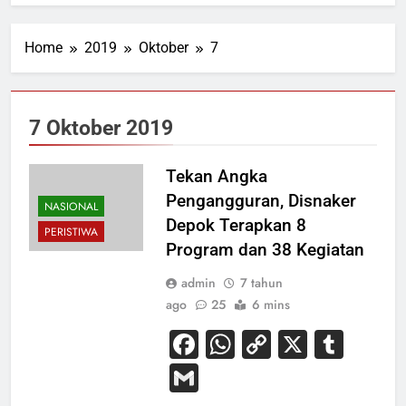
Home
2019
Oktober
7
7 Oktober 2019
Tekan Angka
Pengangguran, Disnaker
NASIONAL
Depok Terapkan 8
PERISTIWA
Program dan 38 Kegiatan
admin
7 tahun
ago
25
6 mins
Facebook
WhatsApp
Copy
X
Tum
Link
Gmail