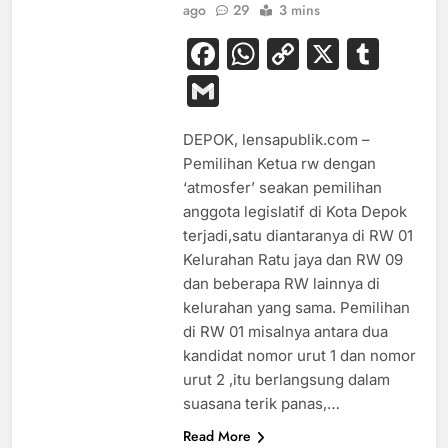
ago
29
3 mins
Facebook
WhatsApp
Copy
X
Tum
Link
Gmail
DEPOK, lensapublik.com –
Pemilihan Ketua rw dengan
‘atmosfer’ seakan pemilihan
anggota legislatif di Kota Depok
terjadi,satu diantaranya di RW 01
Kelurahan Ratu jaya dan RW 09
dan beberapa RW lainnya di
kelurahan yang sama. Pemilihan
di RW 01 misalnya antara dua
kandidat nomor urut 1 dan nomor
urut 2 ,itu berlangsung dalam
suasana terik panas,…
Read More