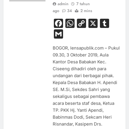
admin
7 tahun
ago
34
2 mins
Facebook
WhatsApp
Copy
X
Tum
Link
Gmail
BOGOR, lensapublik.com – Pukul
09.30, 3 Oktober 2019, Aula
Kantor Desa Babakan Kec.
Ciseeng dihadiri oleh para
undangan dari berbagai pihak.
Kepala Desa Babakan H. Apendi
SE. M.Si, Sekdes Sahri yang
sekaligus sebagai pembawa
acara beserta staf desa, Ketua
TP. PKK Hj. Yanti Apendi,
Babinmas Dodi, Sekcam Heri
Risnandar, Kasipem Drs.