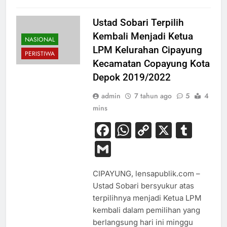
Ustad Sobari Terpilih
Kembali Menjadi Ketua
NASIONAL
LPM Kelurahan Cipayung
PERISTIWA
Kecamatan Copayung Kota
Depok 2019/2022
admin
7 tahun ago
5
4
mins
Facebook
WhatsApp
Copy
X
Tum
Link
Gmail
CIPAYUNG, lensapublik.com –
Ustad Sobari bersyukur atas
terpilihnya menjadi Ketua LPM
kembali dalam pemilihan yang
berlangsung hari ini minggu