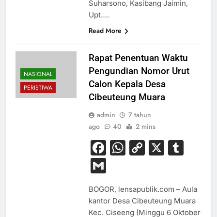
Suharsono, Kasibang Jaimin,
Upt….
Read More
Rapat Penentuan Waktu
Pengundian Nomor Urut
NASIONAL
Calon Kepala Desa
PERISTIWA
Cibeuteung Muara
admin
7 tahun
ago
40
2 mins
Facebook
WhatsApp
Copy
X
Tum
Link
Gmail
BOGOR, lensapublik.com – Aula
kantor Desa Cibeuteung Muara
Kec. Ciseeng (Minggu 6 Oktober