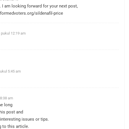
I am looking forward for your next post,
formedvoters.org/sildenafil-price
 pukul 12:19 am
ukul 5:45 am
 8:38 am
he long
this post and
nteresting issues or tips.
 to this article.