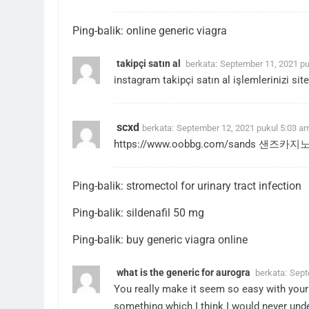
Ping-balik:
online generic viagra
takipçi satın al
berkata:
September 11, 2021 pu
instagram takipçi satın al işlemlerinizi site
scxd
berkata:
September 12, 2021 pukul 5:03 a
https://www.oobbg.com/sands
샌즈카지
Ping-balik:
stromectol for urinary tract infection
Ping-balik:
sildenafil 50 mg
Ping-balik:
buy generic viagra online
what is the generic for aurogra
berkata:
Sept
You really make it seem so easy with your p
something which I think I would never unde