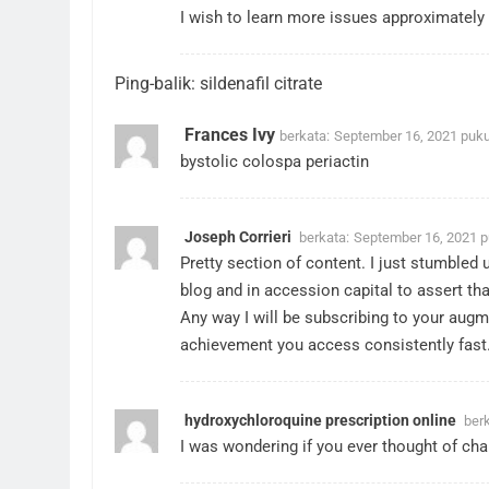
I wish to learn more issues approximately i
Ping-balik:
sildenafil citrate
Frances Ivy
berkata:
September 16, 2021 puku
bystolic
colospa
periactin
Joseph Corrieri
berkata:
September 16, 2021 p
Pretty section of content. I just stumbled
blog and in accession capital to assert tha
Any way I will be subscribing to your augm
achievement you access consistently fast
hydroxychloroquine prescription online
berk
I was wondering if you ever thought of cha