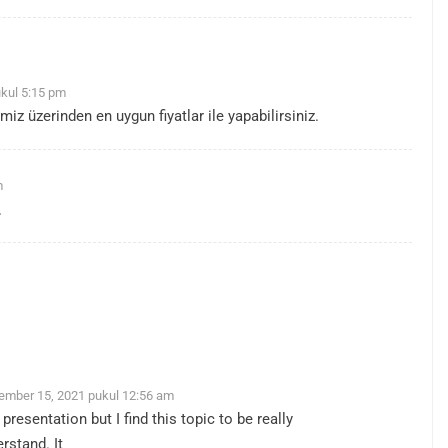
kul 5:15 pm
miz üzerinden en uygun fiyatlar ile yapabilirsiniz.
m
노
ember 15, 2021 pukul 12:56 am
resentation but I find this topic to be really
rstand. It