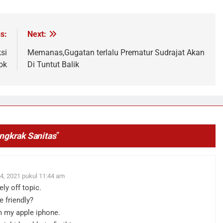
s:
Next:
si
Memanas,Gugatan terlalu Prematur Sudrajat Akan
ok
Di Tuntut Balik
ngkrak Sanitas
”
4, 2021 pukul 11:44 am
ly off topic.
 friendly?
m my apple iphone.