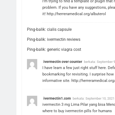
I’m trying to find a template or plugin that 
problem. If you have any suggestions, ple
it!
http://herreramedical.org/albuterol
Ping-balik:
cialis capsule
Ping-balik:
ivermectin reviews
Ping-balik:
generic viagra cost
ivermectin over counter
berkata:
September 9
I have learn a few just right stuff here. Def
bookmarking for revisiting. I surprise how
informative site.
http://herreramedical.org
ivermectin1.com
berkata:
September 10, 2021
ivermectin 3 mg Lima Pilar yang bisa Men
where to buy ivermectin pills for humans