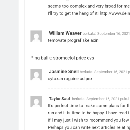
seems too complex and very broad for me. 
I’ll try to get the hang of it!
http://www.dein
William Weaver
berkata:
September 16, 2021
temovate
prograf
skelaxin
Ping-balik:
stromectol price cvs
Jasmine Snell
berkata:
September 16, 2021 p
cytoxan
rogaine
adipex
Taylor Saul
berkata:
September 16, 2021 pukul
It’s perfect time to make some plans for t
run and it is time to be happy. I have read 
if I may just I wish to recommend you few i
Perhaps you can write next articles relating