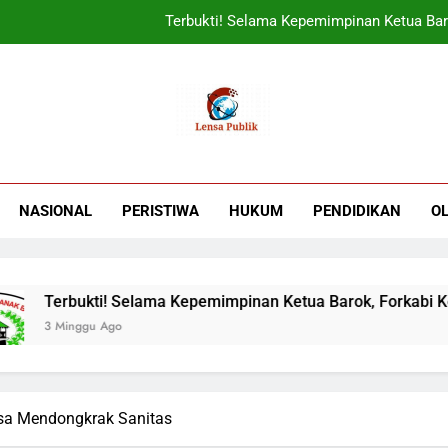
Terbukti! Selama Kepemimpinan Ketua Bar
ORADO Kabupaten Bogor Diben
PT Tirta Asasta Depok Kembali Raih Anugrah Tranfo
UIN Jakarta Lepas 4951 Mahasiswa KKN,
Terbukti! Selama Kepemimpinan Ketua Bar
NASIONAL
PERISTIWA
HUKUM
PENDIDIKAN
O
ORADO Kabupaten Bogor Diben
PT Tirta Asasta Depok Kembali Raih Anugrah Tranfo
ti! Selama Kepemimpinan Ketua Barok, Forkabi Kota Depok Se
u Ago
isa Mendongkrak Sanitas