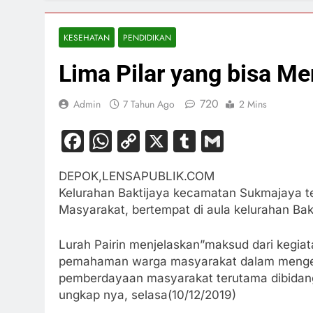
KESEHATAN
PENDIDIKAN
Lima Pilar yang bisa M
720
Admin
7 Tahun Ago
2 Mins
Facebook
WhatsApp
Copy
X
Tumblr
Gmail
Link
DEPOK,LENSAPUBLIK.COM
Kelurahan Baktijaya kecamatan Sukmajaya te
Masyarakat, bertempat di aula kelurahan Bak
Lurah Pairin menjelaskan”maksud dari kegia
pemahaman warga masyarakat dalam menge
pemberdayaan masyarakat terutama dibidan
ungkap nya, selasa(10/12/2019)