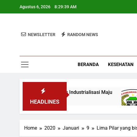
Skip
Agustus 6, 2026
8:29:40 AM
to
content
NEWSLETTER
RANDOM NEWS
BERANDA
KESEHATAN
 Wamen: Optimis Industrialisasi Maju
Terbuk
3 Mingg
HEADLINES
Home
2020
Januari
9
Lima Pilar yang b