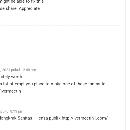
might be able to fix this
ase share. Appreciate
, 2021 pukul 12:48 am
initely worth
 a lot attempt you place to make one of these fantastic
/ivermectin
 pukul 8:13 pm
dongkrak Sanitas – lensa publik
http://ivermectin1.com/