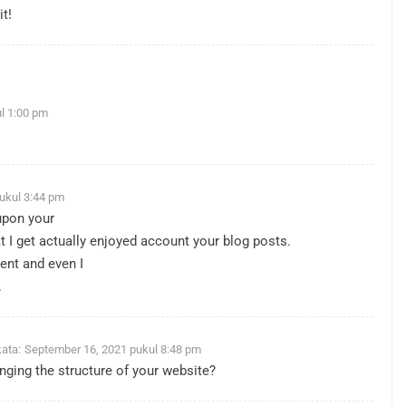
t!
l 1:00 pm
ukul 3:44 pm
 upon your
t I get actually enjoyed account your blog posts.
ent and even I
.
ata:
September 16, 2021 pukul 8:48 pm
nging the structure of your website?