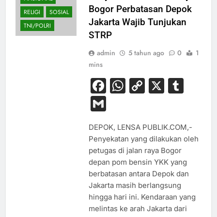
Bogor Perbatasan Depok
RELIGI
SOSIAL
Jakarta Wajib Tunjukan
TNI/POLRI
STRP
admin
5 tahun ago
0
1
mins
Facebook
WhatsApp
Copy
X
Tum
Link
Gmail
DEPOK, LENSA PUBLIK.COM,-
Penyekatan yang dilakukan oleh
petugas di jalan raya Bogor
depan pom bensin YKK yang
berbatasan antara Depok dan
Jakarta masih berlangsung
hingga hari ini. Kendaraan yang
melintas ke arah Jakarta dari