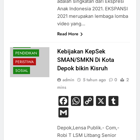
adalah singkatan dari Ekspresi
Anak Indonesia 2021. EKSPANSI
2021 merupakan lembaga lomba
video yang…
Read More
HUKUM
Kebijakan KepSek
PENDIDIKAN
SMAN/SMKN Di Kota
PERISTIWA
Depok bikin Kisruh
SOSIAL
admin
5 tahun ago
0
2
mins
Facebook
WhatsApp
Copy
X
Tum
Link
Gmail
Depok,Lensa Publik.- Com,-
Robi T LSM Litbang Senior