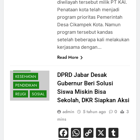
diwilayah tersebut milik PT KAI.
Penataan kota telah menjadi
program prioritas Pemerintah
Desa Cikampek Kota. Namun
program tersebut kandas
setelah beberapa kali melakukan
kerjasama dengan…
Read More
HUKUM
DPRD Jabar Desak
KESEHATAN
Gubernur Beri Solusi
PENDIDIKAN
Siswa Miskin Bisa
RELIGI
SOSIAL
Sekolah, DKR Siapkan Aksi
admin
5 tahun ago
0
3
mins
Facebook
WhatsApp
Copy
X
Tum