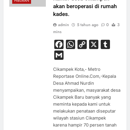
HIBURAN
akan beroperasi di rumah
kades.
admin
5 tahun ago
0
3
mins
Facebook
WhatsApp
Copy
X
Tum
Link
Gmail
Cikampek Kota,- Metro
Reportase Online.Com,-Kepala
Desa Ahmad Nurdin
menyampaikan, masyarakat desa
Cikampek Baru banyak yang
meminta kepada kami untuk
melakukan penataan diseputar
wilayah stasiun Cikampek
karena hampir 70 persen tanah