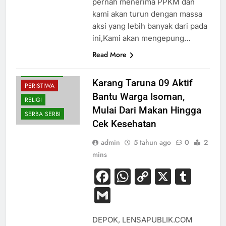
pernah menerima PPKM dan
kami akan turun dengan massa
aksi yang lebih banyak dari pada
ini,Kami akan mengepung…
KESEHATAN
Read More
NASIONAL
PENDIDIKAN
Karang Taruna 09 Aktif
PERISTIWA
Bantu Warga Isoman,
RELIGI
Mulai Dari Makan Hingga
SERBA SERBI
Cek Kesehatan
admin
5 tahun ago
0
2
mins
Facebook
WhatsApp
Copy
X
Tum
Link
Gmail
DEPOK, LENSAPUBLIK.COM