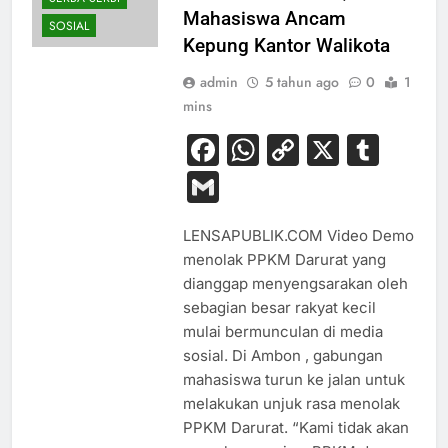
Mahasiswa Ancam
SOSIAL
Kepung Kantor Walikota
admin
5 tahun ago
0
1
mins
Facebook
WhatsApp
Copy
X
Tum
Link
Gmail
LENSAPUBLIK.COM Video Demo
menolak PPKM Darurat yang
dianggap menyengsarakan oleh
sebagian besar rakyat kecil
mulai bermunculan di media
sosial. Di Ambon , gabungan
mahasiswa turun ke jalan untuk
melakukan unjuk rasa menolak
PPKM Darurat. “Kami tidak akan