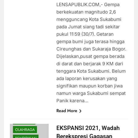
LENSAPUBLIK.COM,- Gempa
berkekuatan magnitudo 2,6
mengguncang Kota Sukabumi
pada Jumat siang tadi sekitar
pukul 11:59 (30/7). Getaran
gempa bumi juga terasa hingga
Cireunghas dan Sukaraja Bogor.
Dijelaskan,pusat gempa berada
di darat dan berjarak 9 KM dari
tenggara Kota Sukabumi. Belum
ada laporan kerusakan yang
signifikan maupun korban jiwa
namun warga Sukabumi sempat
Panik karena…
BUDAYA
Read More
KESEHATAN
NASIONAL
EKSPANSI 2021, Wadah
OLAHRAGA
Berekspresi Gagasan