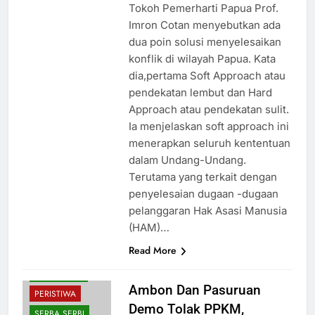
Tokoh Pemerharti Papua Prof.
Imron Cotan menyebutkan ada
dua poin solusi menyelesaikan
konflik di wilayah Papua. Kata
dia,pertama Soft Approach atau
pendekatan lembut dan Hard
Approach atau pendekatan sulit.
Ia menjelaskan soft approach ini
menerapkan seluruh kententuan
dalam Undang-Undang.
Terutama yang terkait dengan
penyelesaian dugaan -dugaan
pelanggaran Hak Asasi Manusia
HUKUM
(HAM)…
KESEHATAN
Read More
NASIONAL
PENDIDIKAN
Ambon Dan Pasuruan
PERISTIWA
Demo Tolak PPKM,
SERBA SERBI