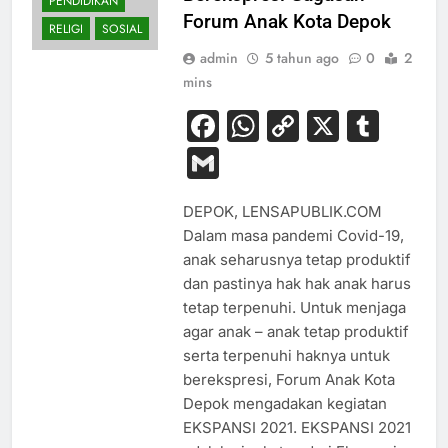
PENDIDIKAN
Forum Anak Kota Depok
RELIGI
SOSIAL
admin
5 tahun ago
0
2
mins
Facebook
WhatsApp
Copy
X
Tum
Link
Gmail
DEPOK, LENSAPUBLIK.COM
Dalam masa pandemi Covid-19,
anak seharusnya tetap produktif
dan pastinya hak hak anak harus
tetap terpenuhi. Untuk menjaga
agar anak – anak tetap produktif
serta terpenuhi haknya untuk
berekspresi, Forum Anak Kota
Depok mengadakan kegiatan
EKSPANSI 2021. EKSPANSI 2021