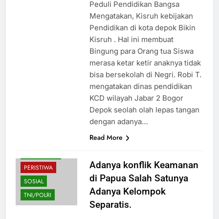
Peduli Pendidikan Bangsa
Mengatakan, Kisruh kebijakan
Pendidikan di kota depok Bikin
Kisruh . Hal ini membuat
Bingung para Orang tua Siswa
merasa ketar ketir anaknya tidak
bisa bersekolah di Negri. Robi T.
mengatakan dinas pendidikan
KCD wilayah Jabar 2 Bogor
Depok seolah olah lepas tangan
HUKUM
dengan adanya…
KESEHATAN
Read More
NASIONAL
PENDIDIKAN
Adanya konflik Keamanan
PERISTIWA
di Papua Salah Satunya
SOSIAL
Adanya Kelompok
TNI/POLRI
Separatis.