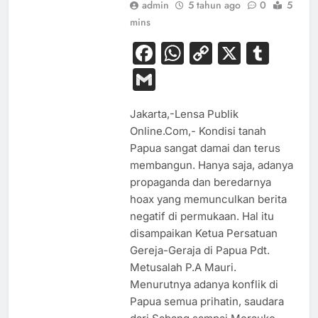
admin
5 tahun ago
0
5
mins
Facebook
WhatsApp
Copy
X
Tum
Link
Gmail
Jakarta,-Lensa Publik
Online.Com,- Kondisi tanah
Papua sangat damai dan terus
membangun. Hanya saja, adanya
propaganda dan beredarnya
hoax yang memunculkan berita
negatif di permukaan. Hal itu
disampaikan Ketua Persatuan
Gereja-Geraja di Papua Pdt.
Metusalah P.A Mauri.
Menurutnya adanya konflik di
Papua semua prihatin, saudara