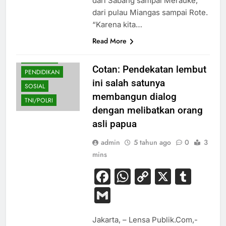
dari Sabang sampai Merauke,
dari pulau Miangas sampai Rote.
“Karena kita…
BUDAYA
Read More
HUKUM
NASIONAL
Cotan: Pendekatan lembut
PENDIDIKAN
ini salah satunya
SOSIAL
membangun dialog
TNI/POLRI
dengan melibatkan orang
asli papua
admin
5 tahun ago
0
3
mins
Facebook
WhatsApp
Copy
X
Tum
Link
Gmail
Jakarta, – Lensa Publik.Com,-