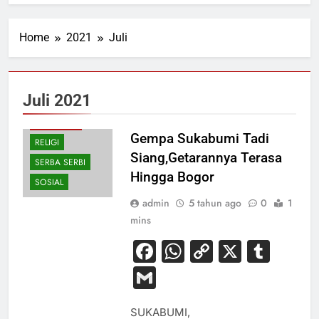
Home
2021
Juli
Juli 2021
PERISTIWA
Gempa Sukabumi Tadi
RELIGI
Siang,Getarannya Terasa
SERBA SERBI
Hingga Bogor
SOSIAL
admin
5 tahun ago
0
1
mins
Facebook
WhatsApp
Copy
X
Tum
Link
Gmail
SUKABUMI,