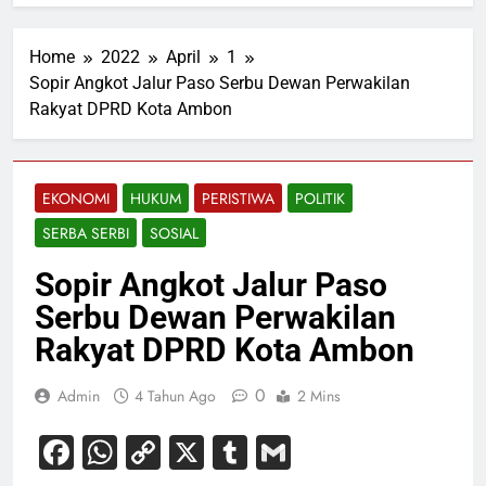
Home
2022
April
1
Sopir Angkot Jalur Paso Serbu Dewan Perwakilan
Rakyat DPRD Kota Ambon
EKONOMI
HUKUM
PERISTIWA
POLITIK
SERBA SERBI
SOSIAL
Sopir Angkot Jalur Paso
Serbu Dewan Perwakilan
Rakyat DPRD Kota Ambon
0
Admin
4 Tahun Ago
2 Mins
Facebook
WhatsApp
Copy
X
Tumblr
Gmail