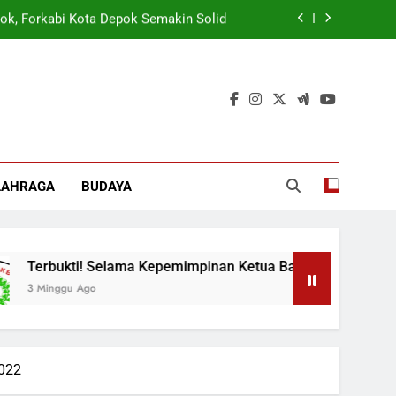
ok, Forkabi Kota Depok Semakin Solid
tuk Tangkal Stigma “Judol Tertinggi”
t Sukseskan Program Pemerintah MBG
 Wamen: Optimis Industrialisasi Maju
ok, Forkabi Kota Depok Semakin Solid
LAHRAGA
BUDAYA
tuk Tangkal Stigma “Judol Tertinggi”
bukti! Selama Kepemimpinan Ketua Barok, Forkabi Kota Depok
nggu Ago
2022