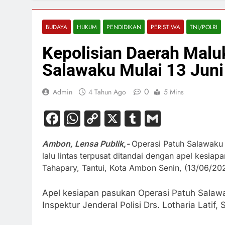
BUDAYA
HUKUM
PENDIDIKAN
PERISTIWA
TNI/POLRI
Kepolisian Daerah Malu
Salawaku Mulai 13 Juni
0
Admin
4 Tahun Ago
5 Mins
Facebook
WhatsApp
Copy
X
Tumblr
Gmail
Link
Ambon, Lensa Publik,-
Operasi Patuh Salawaku 
lalu lintas terpusat ditandai dengan apel kesia
Tahapary, Tantui, Kota Ambon Senin, (13/06/20
Apel kesiapan pasukan Operasi Patuh Salawa
Inspektur Jenderal Polisi Drs. Lotharia Latif,