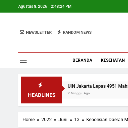
Skip
Agustus 8, 2026
2:48:25 PM
to
content
NEWSLETTER
RANDOM NEWS
BERANDA
KESEHATAN
tah MBG
UIN Jakarta Lepas 4951 Mahasiswa K
2 Minggu Ago
HEADLINES
Home
2022
Juni
13
Kepolisian Daerah M