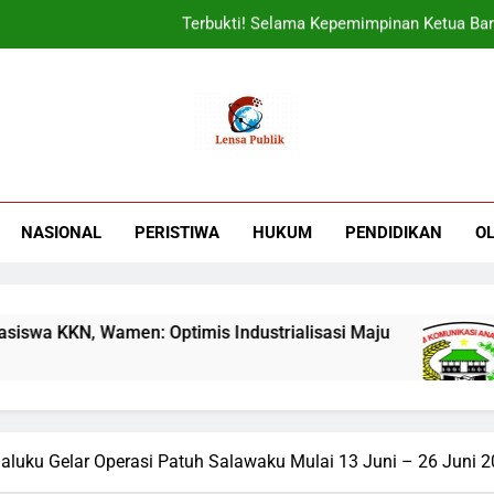
Terbukti! Selama Kepemimpinan Ketua Bar
ORADO Kabupaten Bogor Diben
Sudjatmiko Ajak Masyaraka
UIN Jakarta Lepas 4951 Mahasiswa KKN,
Terbukti! Selama Kepemimpinan Ketua Bar
NASIONAL
PERISTIWA
HUKUM
PENDIDIKAN
O
ORADO Kabupaten Bogor Diben
KN, Wamen: Optimis Industrialisasi Maju
Ter
3 Mi
aluku Gelar Operasi Patuh Salawaku Mulai 13 Juni – 26 Juni 