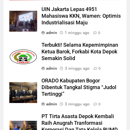
UIN Jakarta Lepas 4951
Mahasiswa KKN, Wamen: Optimis
Industrialisasi Maju
admin
1 minggu ago
0
Terbukti! Selama Kepemimpinan
Ketua Barok, Forkabi Kota Depok
Semakin Solid
admin
3 minggu ago
0
ORADO Kabupaten Bogor
Dibentuk Tangkal Stigma “Judol
Tertinggi”
admin
3 minggu ago
0
PT Tirta Asasta Depok Kembali
Raih Anugrah Tranformasi
Korporasi Dan Tata Kelola BUMD