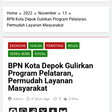
Home
2022
November
13
BPN Kota Depok Gulirkan Program Pelataran,
Permudah Layanan Masyarakat
EKONOMI
HUKUM
PERISTIWA
RELIGI
SERBA SERBI
SOSIAL
BPN Kota Depok Gulirkan
Program Pelataran,
Permudah Layanan
Masyarakat
0
Admin
4 Tahun Ago
2 Mins
Facebook
WhatsApp
Copy
X
Tumblr
Gmail