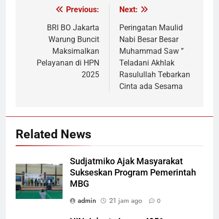
Previous:
Next:
Navigasi
pos
BRI BO Jakarta
Peringatan Maulid
Warung Buncit
Nabi Besar Besar
Maksimalkan
Muhammad Saw ”
Pelayanan di HPN
Teladani Akhlak
2025
Rasulullah Tebarkan
Cinta ada Sesama
Related News
Sudjatmiko Ajak Masyarakat
Sukseskan Program Pemerintah
MBG
admin
21 jam ago
0