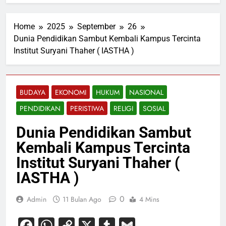
Home
2025
September
26
Dunia Pendidikan Sambut Kembali Kampus Tercinta
Institut Suryani Thaher ( IASTHA )
BUDAYA
EKONOMI
HUKUM
NASIONAL
PENDIDIKAN
PERISTIWA
RELIGI
SOSIAL
Dunia Pendidikan Sambut
Kembali Kampus Tercinta
Institut Suryani Thaher (
IASTHA )
0
Admin
11 Bulan Ago
4 Mins
Facebook
WhatsApp
Copy
X
Tumblr
Gmail