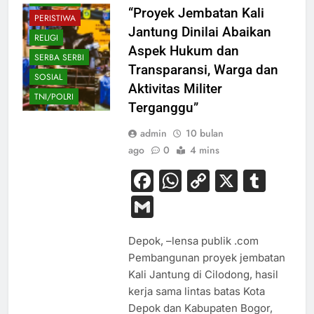
“Proyek Jembatan Kali
PERISTIWA
Jantung Dinilai Abaikan
RELIGI
Aspek Hukum dan
SERBA SERBI
Transparansi, Warga dan
SOSIAL
Aktivitas Militer
TNI/POLRI
Terganggu”
admin
10 bulan
ago
0
4 mins
Facebook
WhatsApp
Copy
X
Tum
Link
Gmail
Depok, –lensa publik .com
Pembangunan proyek jembatan
Kali Jantung di Cilodong, hasil
kerja sama lintas batas Kota
Depok dan Kabupaten Bogor,