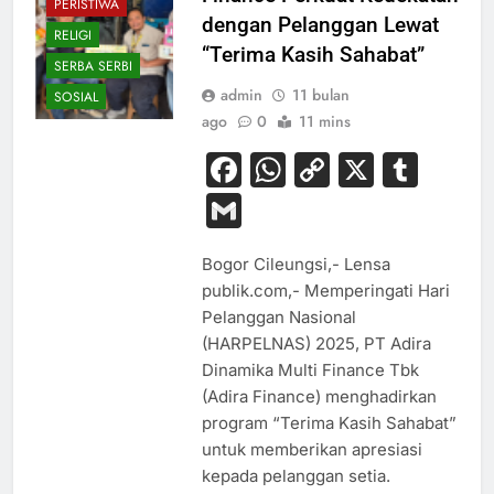
PERISTIWA
dengan Pelanggan Lewat
RELIGI
“Terima Kasih Sahabat”
SERBA SERBI
admin
11 bulan
SOSIAL
ago
0
11 mins
Facebook
WhatsApp
Copy
X
Tum
Link
Gmail
Bogor Cileungsi,- Lensa
publik.com,- Memperingati Hari
Pelanggan Nasional
(HARPELNAS) 2025, PT Adira
Dinamika Multi Finance Tbk
(Adira Finance) menghadirkan
program “Terima Kasih Sahabat”
untuk memberikan apresiasi
kepada pelanggan setia.