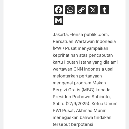
Facebook
WhatsApp
Copy
X
Tum
Link
Gmail
Jakarta, -lensa publik .com,
Persatuan Wartawan Indonesia
(PWI) Pusat menyampaikan
keprihatinan atas pencabutan
kartu liputan Istana yang dialami
wartawan CNN Indonesia usai
melontarkan pertanyaan
mengenai program Makan
Bergizi Gratis (MBG) kepada
Presiden Prabowo Subianto,
Sabtu (27/9/2025). Ketua Umum
PWI Pusat, Akhmad Munir,
menegaskan bahwa tindakan
tersebut berpotensi