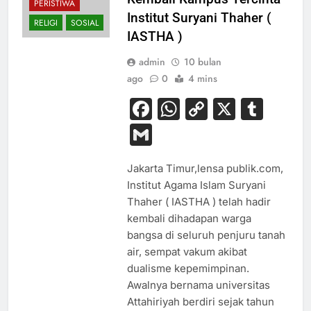
PERISTIWA
Institut Suryani Thaher (
RELIGI
SOSIAL
IASTHA )
admin
10 bulan
ago
0
4 mins
Facebook
WhatsApp
Copy
X
Tum
Link
Gmail
Jakarta Timur,lensa publik.com,
Institut Agama Islam Suryani
Thaher ( IASTHA ) telah hadir
kembali dihadapan warga
bangsa di seluruh penjuru tanah
air, sempat vakum akibat
dualisme kepemimpinan.
Awalnya bernama universitas
Attahiriyah berdiri sejak tahun