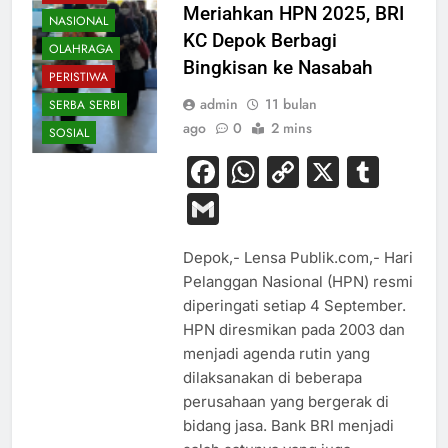
Meriahkan HPN 2025, BRI
NASIONAL
KC Depok Berbagi
OLAHRAGA
Bingkisan ke Nasabah
PERISTIWA
admin
11 bulan
SERBA SERBI
ago
0
2 mins
SOSIAL
Facebook
WhatsApp
Copy
X
Tum
Link
Gmail
Depok,- Lensa Publik.com,- Hari
Pelanggan Nasional (HPN) resmi
diperingati setiap 4 September.
HPN diresmikan pada 2003 dan
menjadi agenda rutin yang
dilaksanakan di beberapa
perusahaan yang bergerak di
bidang jasa. Bank BRI menjadi