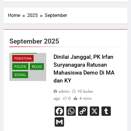
Home
2025
September
HUKUM
September 2025
NASIONAL
PENDIDIKAN
Dinilai Janggal, PK Irfan
PERISTIWA
Suryanagara Ratusan
POLITIK
RELIGI
Mahasiswa Demo Di MA
SOSIAL
dan KY
admin
10 bulan
ago
0
4 mins
Facebook
WhatsApp
Copy
X
Tum
Link
Gmail