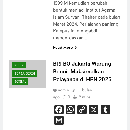
BUDAYA
1999 M kemudian berubah
EKONOMI
bentuk menjadi Institut Agama
HIBURAN
Islam Suryani Thaher pada bulan
Maret 2024. Perjalanan panjang
KESEHATAN
Kampus ini mengabdi
NASIONAL
mencerdaskan…
OLAHRAGA
Read More
PENDIDIKAN
PERISTIWA
BRI BO Jakarta Warung
RELIGI
Buncit Maksimalkan
SERBA SERBI
Pelayanan di HPN 2025
SOSIAL
admin
11 bulan
ago
0
2 mins
Facebook
WhatsApp
Copy
X
Tum
Link
Gmail