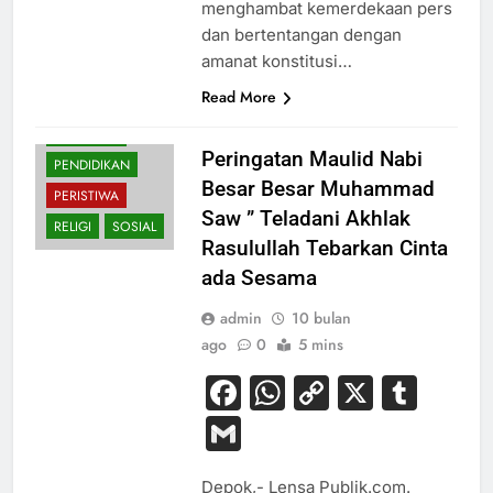
menghambat kemerdekaan pers
dan bertentangan dengan
amanat konstitusi…
Read More
BUDAYA
NASIONAL
Peringatan Maulid Nabi
PENDIDIKAN
Besar Besar Muhammad
PERISTIWA
Saw ” Teladani Akhlak
RELIGI
SOSIAL
Rasulullah Tebarkan Cinta
ada Sesama
admin
10 bulan
ago
0
5 mins
Facebook
WhatsApp
Copy
X
Tum
Link
Gmail
Depok,- Lensa Publik.com.