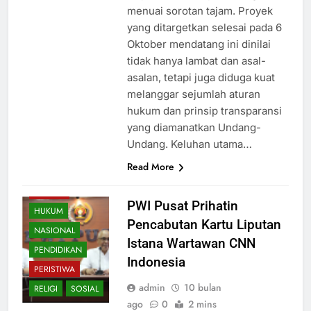
menuai sorotan tajam. Proyek
yang ditargetkan selesai pada 6
Oktober mendatang ini dinilai
tidak hanya lambat dan asal-
asalan, tetapi juga diduga kuat
melanggar sejumlah aturan
hukum dan prinsip transparansi
yang diamanatkan Undang-
Undang. Keluhan utama…
Read More
BUDAYA
PWI Pusat Prihatin
HUKUM
Pencabutan Kartu Liputan
NASIONAL
Istana Wartawan CNN
PENDIDIKAN
Indonesia
PERISTIWA
admin
10 bulan
RELIGI
SOSIAL
ago
0
2 mins