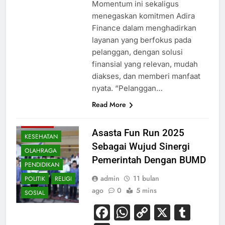
Momentum ini sekaligus
menegaskan komitmen Adira
Finance dalam menghadirkan
layanan yang berfokus pada
pelanggan, dengan solusi
finansial yang relevan, mudah
diakses, dan memberi manfaat
nyata. “Pelanggan…
Read More
EKONOMI
HIBURAN
Asasta Fun Run 2025
KESEHATAN
Sebagai Wujud Sinergi
OLAHRAGA
Pemerintah Dengan BUMD
PENDIDIKAN
admin
11 bulan
POLITIK
RELIGI
ago
0
5 mins
SOSIAL
Facebook
WhatsApp
Copy
X
Tum