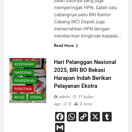
salah satunya yang juga
memperingati HPN. Salah satu
cabangnya yaitu BRI Kantor
Cabang (KC) Depok juga
memeriahkan HPN dengan
memberikan bingkisan kepada…
Read More
BUDAYA
EKONOMI
Hari Pelanggan Nasional
KESEHATAN
2025, BRI BO Bekasi
NASIONAL
Harapan Indah Berikan
PENDIDIKAN
Pelayanan Ekstra
PERISTIWA
admin
11 bulan
RELIGI
SOSIAL
ago
0
2 mins
Facebook
WhatsApp
Copy
X
Tum
Link
Gmail