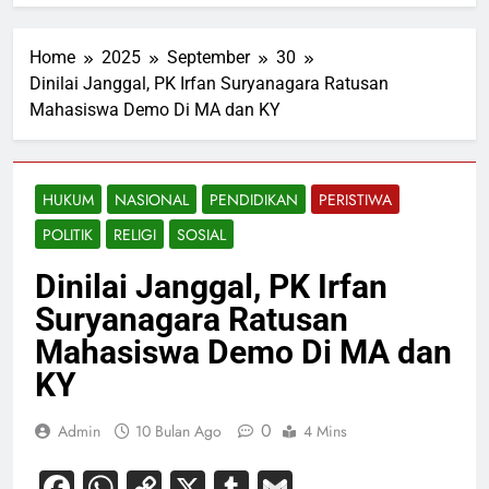
Home
2025
September
30
Dinilai Janggal, PK Irfan Suryanagara Ratusan
Mahasiswa Demo Di MA dan KY
HUKUM
NASIONAL
PENDIDIKAN
PERISTIWA
POLITIK
RELIGI
SOSIAL
Dinilai Janggal, PK Irfan
Suryanagara Ratusan
Mahasiswa Demo Di MA dan
KY
0
Admin
10 Bulan Ago
4 Mins
Facebook
WhatsApp
Copy
X
Tumblr
Gmail