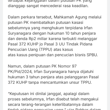
terdapat kejanggalan dalam putusan PK yang
dianggap sangat mencederai rasa keadilan.
Dalam perkara tersebut, Mahkamah Agung melalui
putusan PK membatalkan putusan kasasi
sebelumnya yang menghukum terpidana Irfan
Suryanagara dengan hukuman 10 tahun penjara
dan denda Rp2 miliar karena terbukti melanggar
Pasal 372 KUHP jo Pasal 3 UU Tindak Pidana
Pencucian Uang (TPPU) atas kasus
atas kasus penipuan dan pencucian bisnis SPBU.
Namun, dalam putusan PK Nomor 97
PK/Pid/2024, Irfan Suryanagara hanya dijatuhi
hukuman 3 tahun penjara atas pelanggaran Pasal
372 KUHP tanpa mencantumkan unsur TPPU.
“Keputusan ini dinilai janggal, apalagi dalam
proses sebelumnya, Irfan disebut telah mengakui
secara terang-terangan keterlibatannya dalam
tindak pidana pencucian uang,” ujar Rahbar dalam