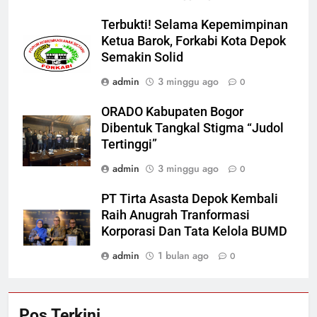
Terbukti! Selama Kepemimpinan
Ketua Barok, Forkabi Kota Depok
Semakin Solid
admin
3 minggu ago
0
ORADO Kabupaten Bogor
Dibentuk Tangkal Stigma “Judol
Tertinggi”
admin
3 minggu ago
0
PT Tirta Asasta Depok Kembali
Raih Anugrah Tranformasi
Korporasi Dan Tata Kelola BUMD
admin
1 bulan ago
0
Pos Terkini