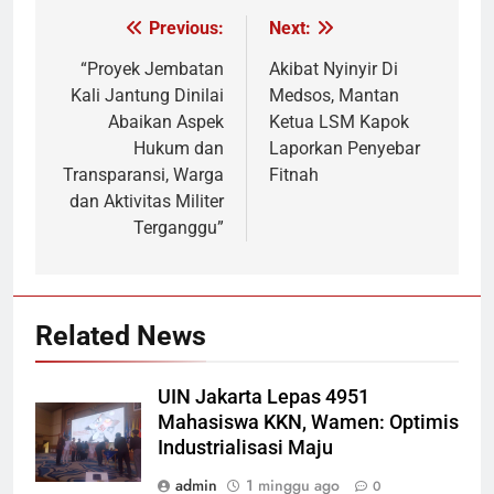
Previous:
Next:
Navigasi
pos
“Proyek Jembatan
Akibat Nyinyir Di
Kali Jantung Dinilai
Medsos, Mantan
Abaikan Aspek
Ketua LSM Kapok
Hukum dan
Laporkan Penyebar
Transparansi, Warga
Fitnah
dan Aktivitas Militer
Terganggu”
Related News
UIN Jakarta Lepas 4951
Mahasiswa KKN, Wamen: Optimis
Industrialisasi Maju
admin
1 minggu ago
0