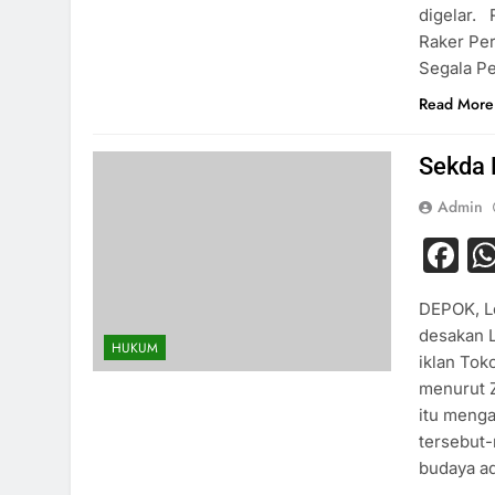
digelar. 
Raker Pe
Segala Pe
Read More
Sekda 
Admin
F
DEPOK, L
desakan L
HUKUM
iklan Tok
menurut Z
itu menga
tersebut-
budaya ad