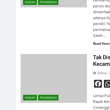
LensaPub
HUKUM
PENDIDIKAN
persis di
dimanfaat
adanya Se
pendiri Y
permainan
Salah…
Read More
Tak Di
Kecama
Admin
F
Lensa Pub
HUKUM
PENDIDIKAN
Rapat Ke
Cimanggis