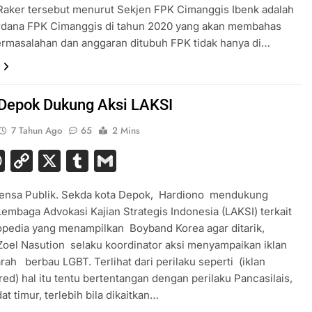
Raker tersebut menurut Sekjen FPK Cimanggis Ibenk adalah
rdana FPK Cimanggis di tahun 2020 yang akan membahas
rmasalahan dan anggaran ditubuh FPK tidak hanya di…
Depok Dukung Aksi LAKSI
7 Tahun Ago
65
2 Mins
acebook
WhatsApp
Copy
X
Tumblr
Gmail
Link
ensa Publik. Sekda kota Depok, Hardiono mendukung
embaga Advokasi Kajian Strategis Indonesia (LAKSI) terkait
opedia yang menampilkan Boyband Korea agar ditarik,
oel Nasution selaku koordinator aksi menyampaikan iklan
rah berbau LGBT. Terlihat dari perilaku seperti (iklan
red) hal itu tentu bertentangan dengan perilaku Pancasilais,
at timur, terlebih bila dikaitkan…