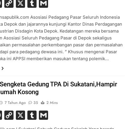
acebook
WhatsApp
Copy
X
Tumblr
Gmail
Link
nsapublik.com Asosiasi Pedagang Pasar Seluruh Indonesia
a Depok dan jajarannya kunjungi Kantor Dinas Perdagangan
dustrian Disdagin Kota Depok. Kedatangan mereka bersama
n Asosiasi Seluruh Pedagang Pasar di Depok sekaligus
ikan permasalahan perkembangan pasar dan permasalahan
dapi para pedagang dewasa ini. ” Khusus mengenai Pasar
uka ini APPSI memberikan masukan tentang polemik…
 Sengketa Gedung TPA Di Sukatani,Hampir
Rumah Kosong
7 Tahun Ago
35
2 Mins
acebook
WhatsApp
Copy
X
Tumblr
Gmail
Link