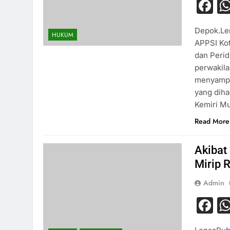
F
Depok.Le
HUKUM
APPSI Kot
dan Peri
perwakila
menyampa
yang diha
Kemiri M
Read More
Akibat
Mirip 
Admin
F