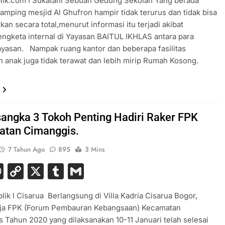
lik.com l Sukatani Sebuah Gedung Sekolah Yang berada
samping mesjid Al Ghufron hampir tidak terurus dan tidak bisa
kan secara total,menurut informasi itu terjadi akibat
ngketa internal di Yayasan BAITUL IKHLAS antara para
ayasan. Nampak ruang kantor dan beberapa fasilitas
 anak juga tidak terawat dan lebih mirip Rumah Kosong.
sangka 3 Tokoh Penting Hadiri Raker FPK
tan Cimanggis.
7 Tahun Ago
895
3 Mins
acebook
WhatsApp
Copy
X
Tumblr
Gmail
Link
lik l Cisarua Berlangsung di Villa Kadria Cisarua Bogor,
rja FPK (Forum Pembauran Kebangsaan) Kecamatan
 Tahun 2020 yang dilaksanakan 10-11 Januari telah selesai