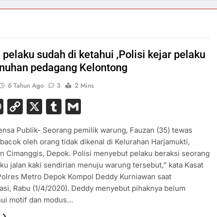
ri pelaku sudah di ketahui ,Polisi kejar pelaku
nuhan pedagang Kelontong
6 Tahun Ago
3
2 Mins
acebook
WhatsApp
Copy
X
Tumblr
Gmail
Link
nsa Publik- Seorang pemilik warung, Fauzan (35) tewas
ibacok oleh orang tidak dikenal di Kelurahan Harjamukti,
 Cimanggis, Depok. Polisi menyebut pelaku beraksi seorang
laku jalan kaki sendirian menuju warung tersebut,” kata Kasat
Polres Metro Depok Kompol Deddy Kurniawan saat
asi, Rabu (1/4/2020). Deddy menyebut pihaknya belum
ui motif dan modus…