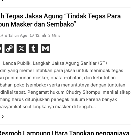
h Tegas Jaksa Agung “Tindak Tegas Para
bun Masker dan Sembako”
6 Tahun Ago
12
3 Mins
acebook
WhatsApp
Copy
X
Tumblr
Gmail
Link
Lenca Publik. Langkah Jaksa Agung Sanitiar (ST)
din yang memerintahkan para jaksa untuk menindak tegas
aku penimbunan masker, obatan-obatan, dan kebutuhan
 bahan poko (sembako) serta menuntutnya dengan tuntutan
dinilai tepat. Pengamat hukum Chudry Sitompul menilai sikap
mang harus ditunjukkan penegak hukum karena banyak
asyarakat soal langkanya masker di tengah…
esmob Lampung Utara Tangkap penganiaya