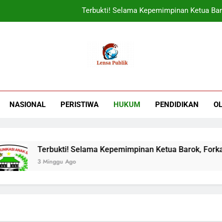
Terbukti! Selama Kepemimpinan Ketua Bar
ORADO Kabupaten Bogor Diben
PT Tirta Asasta Depok Kembali Raih Anugrah Tranfo
UIN Jakarta Lepas 4951 Mahasiswa KKN,
Terbukti! Selama Kepemimpinan Ketua Bar
NASIONAL
PERISTIWA
HUKUM
PENDIDIKAN
O
ORADO Kabupaten Bogor Diben
PT Tirta Asasta Depok Kembali Raih Anugrah Tranfo
erbukti! Selama Kepemimpinan Ketua Barok, Forkabi Kota Dep
 Minggu Ago