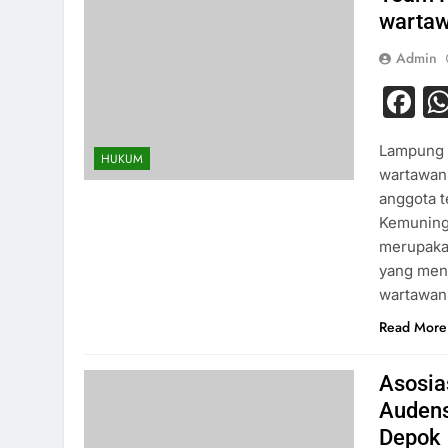
wartaw
Admin
F
Lampung 
HUKUM
wartawan 
anggota 
Kemuning,
merupaka
yang men
wartawan 
Read More
Asosia
Audens
Depok