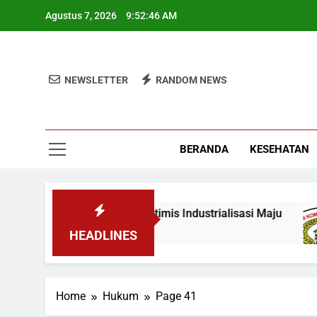
Skip
Agustus 7, 2026
9:52:46 AM
to
content
NEWSLETTER
RANDOM NEWS
BERANDA
KESEHATAN
 KKN, Wamen: Optimis Industrialisasi Maju
T
3
HEADLINES
Home
Hukum
Page 41