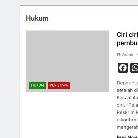
Hukum
Ciri ci
pembu
Admin
F
Depok -Le
HUKUM
PERISTIWA
setelah d
Kecamatan
diri. “Pe
Reskrim 
dikonfirm
mengetah
Read More