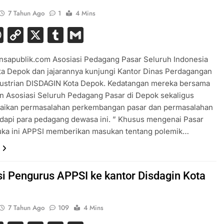
7 Tahun Ago
1
4 Mins
acebook
WhatsApp
Copy
X
Tumblr
Gmail
Link
nsapublik.com Asosiasi Pedagang Pasar Seluruh Indonesia
a Depok dan jajarannya kunjungi Kantor Dinas Perdagangan
dustrian DISDAGIN Kota Depok. Kedatangan mereka bersama
n Asosiasi Seluruh Pedagang Pasar di Depok sekaligus
ikan permasalahan perkembangan pasar dan permasalahan
dapi para pedagang dewasa ini. ” Khusus mengenai Pasar
uka ini APPSI memberikan masukan tentang polemik…
i Pengurus APPSI ke kantor Disdagin Kota
7 Tahun Ago
109
4 Mins