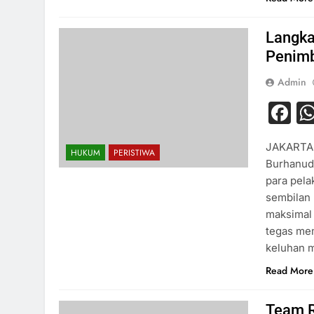
Langka
Penim
Admin
F
JAKARTA -
HUKUM
PERISTIWA
Burhanud
para pel
sembilan
maksimal 
tegas me
keluhan m
Read More
Team R