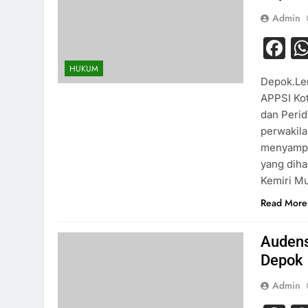
Admin
F
HUKUM
Depok.Le
APPSI Kot
dan Peri
perwakila
menyampa
yang diha
Kemiri M
Read More
Audens
Depok
Admin