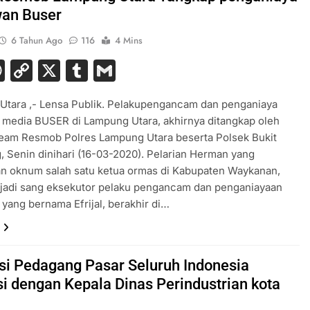
an Buser
6 Tahun Ago
116
4 Mins
acebook
WhatsApp
Copy
X
Tumblr
Gmail
Link
Utara ,- Lensa Publik. Pelakupengancam dan penganiaya
media BUSER di Lampung Utara, akhirnya ditangkap oleh
team Resmob Polres Lampung Utara beserta Polsek Bukit
 Senin dinihari (16-03-2020). Pelarian Herman yang
n oknum salah satu ketua ormas di Kabupaten Waykanan,
jadi sang eksekutor pelaku pengancam dan penganiayaan
yang bernama Efrijal, berakhir di…
si Pedagang Pasar Seluruh Indonesia
i dengan Kepala Dinas Perindustrian kota