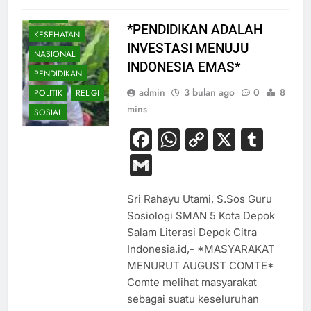
HUKUM
*PENDIDIKAN ADALAH
KESEHATAN
INVESTASI MENUJU
NASIONAL
INDONESIA EMAS*
PENDIDIKAN
admin
3 bulan ago
0
8
POLITIK
RELIGI
mins
SOSIAL
Facebook
WhatsApp
Copy
X
Tum
Link
Gmail
Sri Rahayu Utami, S.Sos Guru
Sosiologi SMAN 5 Kota Depok
Salam Literasi Depok Citra
Indonesia.id,- *MASYARAKAT
MENURUT AUGUST COMTE*
Comte melihat masyarakat
sebagai suatu keseluruhan