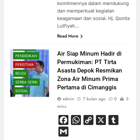
komitmennya dalam mendukung
dan memperkuat kegiatan
keagamaan dan sosial. Hj. Qonita
Lutfiyah…
EKONOMI
Read More
KESEHATAN
NASIONAL
Air Siap Minum Hadir di
PENDIDIKAN
Permukiman: PT Tirta
PERISTIWA
Asasta Depok Resmikan
RELIGI
Zona Air Minum Prima
SERBA SERBI
Pertama di Cimanggis
SOSIAL
admin
7 bulan ago
0
3
mins
Facebook
WhatsApp
Copy
X
Tum
Link
Gmail