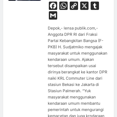
Facebook
WhatsApp
Copy
X
Tum
Link
Gmail
Depok,- lensa publik.com,-
Anggota DPR RI dari Fraksi
Partai Kebangkitan Bangsa (F-
PKB) H. Sudjatmiko mengajak
masyarakat untuk menggunakan
kendaraan umum. Ajakan
tersebut disampaikan usai
dirinya berangkat ke kantor DPR
naiki KRL Commuter Line dari
stasiun Bekasi ke Jakarta di
Stasiun Palmerah. “Yuk
masyarakat menggunakan
kendaraan umum membantu
pemerintah untuk mengurangi
kemacetan dan juga krndaraan