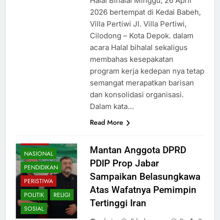
Halal Bihalal Minggu, 26 April
2026 bertempat di Kedai Babeh,
Villa Pertiwi Jl. Villa Pertiwi,
Cilodong – Kota Depok. dalam
acara Halal bihalal sekaligus
membahas kesepakatan
program kerja kedepan nya tetap
semangat merapatkan barisan
dan konsolidasi organisasi.
Dalam kata…
Read More
BUDAYA
Mantan Anggota DPRD
NASIONAL
PDIP Prop Jabar
PENDIDIKAN
Sampaikan Belasungkawa
PERISTIWA
Atas Wafatnya Pemimpin
POLITIK
RELIGI
Tertinggi Iran
SOSIAL