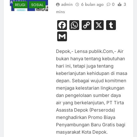
admin
6 bulan ago
0
3
RELIGI
SOSIAL
mins
Facebook
WhatsApp
Copy
X
Tum
Link
Gmail
Depok,- Lensa publik.Com,- Air
bukan hanya tentang kebutuhan
hari ini, tetapi juga tentang
keberlanjutan kehidupan di masa
depan. Sebagai wujud komitmen
menjaga kelestarian lingkungan
dan pengelolaan sumber daya
air yang berkelanjutan, PT Tirta
Asassta Depok (Perseroda)
menghadirkan Promo Biaya
BUDAYA
Penyambungan Baru Gratis bagi
masyarakat Kota Depok.
EKONOMI