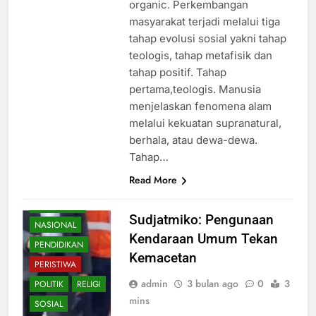
organic. Perkembangan
masyarakat terjadi melalui tiga
tahap evolusi sosial yakni tahap
teologis, tahap metafisik dan
tahap positif. Tahap
pertama,teologis. Manusia
menjelaskan fenomena alam
melalui kekuatan supranatural,
berhala, atau dewa-dewa.
BUDAYA
Tahap…
EKONOMI
Read More
HUKUM
KESEHATAN
Sudjatmiko: Pengunaan
NASIONAL
Kendaraan Umum Tekan
PENDIDIKAN
Kemacetan
PERISTIWA
admin
3 bulan ago
0
3
POLITIK
RELIGI
mins
SOSIAL