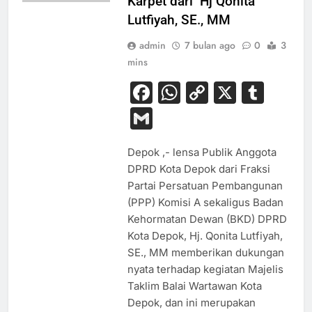
Karpet dari Hj Qonita
Lutfiyah, SE., MM
admin
7 bulan ago
0
3
mins
Facebook
WhatsApp
Copy
X
Tum
Link
Gmail
Depok ,- lensa Publik Anggota
DPRD Kota Depok dari Fraksi
Partai Persatuan Pembangunan
(PPP) Komisi A sekaligus Badan
Kehormatan Dewan (BKD) DPRD
Kota Depok, Hj. Qonita Lutfiyah,
SE., MM memberikan dukungan
nyata terhadap kegiatan Majelis
Taklim Balai Wartawan Kota
Depok, dan ini merupakan