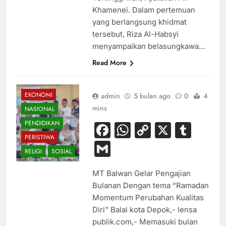
Khamenei. Dalam pertemuan
yang berlangsung khidmat
tersebut, Riza Al-Habsyi
menyampaikan belasungkawa…
Read More
EKONOMI
admin
5 bulan ago
0
4
mins
NASIONAL
PENDIDIKAN
Facebook
WhatsApp
Copy
X
Tum
PERISTIWA
Link
Gmail
RELIGI
SOSIAL
MT Balwan Gelar Pengajian
Bulanan Dengan tema “Ramadan
Momentum Perubahan Kualitas
Diri” Balai kota Depok,- lensa
publik.com,- Memasuki bulan