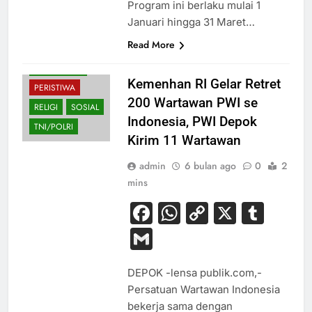
Program ini berlaku mulai 1
HUKUM
Januari hingga 31 Maret…
KESEHATAN
Read More
NASIONAL
PENDIDIKAN
Kemenhan RI Gelar Retret
PERISTIWA
200 Wartawan PWI se
RELIGI
SOSIAL
Indonesia, PWI Depok
TNI/POLRI
Kirim 11 Wartawan
admin
6 bulan ago
0
2
mins
Facebook
WhatsApp
Copy
X
Tum
Link
Gmail
DEPOK -lensa publik.com,-
Persatuan Wartawan Indonesia
bekerja sama dengan