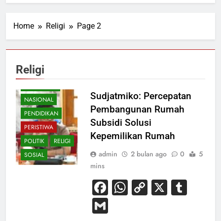
Home
Religi
Page 2
BUDAYA
EKONOMI
HIBURAN
Religi
HUKUM
KESEHATAN
Sudjatmiko: Percepatan
NASIONAL
Pembangunan Rumah
PENDIDIKAN
Subsidi Solusi
PERISTIWA
Kepemilikan Rumah
POLITIK
RELIGI
admin
2 bulan ago
0
5
SOSIAL
mins
Facebook
WhatsApp
Copy
X
Tum
Link
Gmail