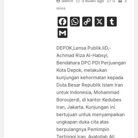
admin
5 bulan ago
0
3
mins
Facebook
WhatsApp
Copy
X
Tum
Link
Gmail
DEPOK,Lensa Publik.IiD,-
Achmad Riza Al-Habsyi,
Bendahara DPC PDI Perjuangan
Kota Depok, melakukan
kunjungan kehormatan kepada
Duta Besar Republik Islam Iran
untuk Indonesia, Mohammad
Boroujerdi, di kantor Kedubes
Iran, Jakarta. Kunjungan ini
bertujuan untuk menyampaikan
ungkapan duka cita atas
berpulangnya Pemimpin
Tertinggi Iran, Ayatollah Ali