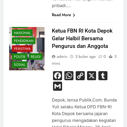
pribadi….
Read More
BUDAYA
HUKUM
Ketua FBN RI Kota Depok
NASIONAL
Gelar Halbil Bersama
PENDIDIKAN
Pengurus dan Anggota
PERISTIWA
admin
3 bulan ago
0
3
POLITIK
RELIGI
mins
SOSIAL
Facebook
WhatsApp
Copy
X
Tum
Link
Gmail
Depok, lensa Publik.Com. Bunda
Yuli selaku Ketua DPD FBN-RI
Kota Depok bersama jajaran
pengurus mengadakan kegiatan