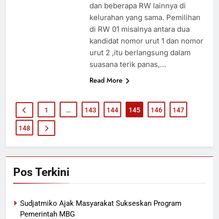
dan beberapa RW lainnya di
kelurahan yang sama. Pemilihan
di RW 01 misalnya antara dua
kandidat nomor urut 1 dan nomor
urut 2 ,itu berlangsung dalam
suasana terik panas,…
Read More
1
…
143
144
145
146
147
148
Pos Terkini
Sudjatmiko Ajak Masyarakat Sukseskan Program
Pemerintah MBG