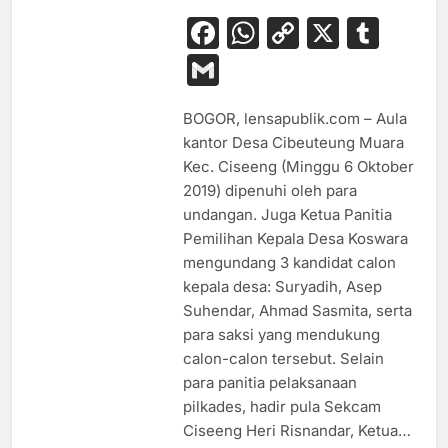
Facebook
WhatsApp
Copy
X
Tum
Link
Gmail
BOGOR, lensapublik.com – Aula
kantor Desa Cibeuteung Muara
Kec. Ciseeng (Minggu 6 Oktober
2019) dipenuhi oleh para
undangan. Juga Ketua Panitia
Pemilihan Kepala Desa Koswara
mengundang 3 kandidat calon
kepala desa: Suryadih, Asep
Suhendar, Ahmad Sasmita, serta
para saksi yang mendukung
calon-calon tersebut. Selain
para panitia pelaksanaan
pilkades, hadir pula Sekcam
Ciseeng Heri Risnandar, Ketua…