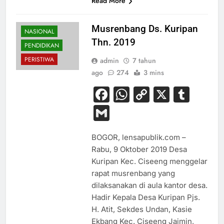
Read More
Musrenbang Ds. Kuripan
NASIONAL
Thn. 2019
PENDIDIKAN
PERISTIWA
admin
7 tahun
ago
274
3 mins
Facebook
WhatsApp
Copy
X
Tum
Link
Gmail
BOGOR, lensapublik.com –
Rabu, 9 Oktober 2019 Desa
Kuripan Kec. Ciseeng menggelar
rapat musrenbang yang
dilaksanakan di aula kantor desa.
Hadir Kepala Desa Kuripan Pjs.
H. Atit, Sekdes Undan, Kasie
Ekbang Kec. Ciseeng Jaimin,