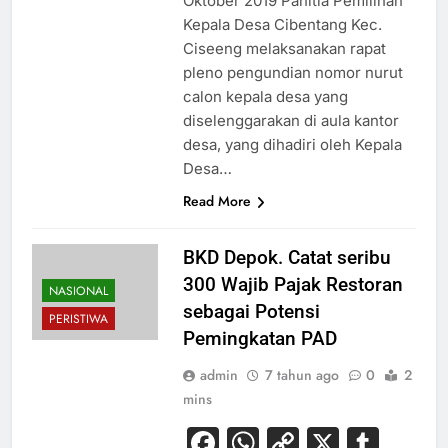
Oktober 2019 Panitia Pemilihan
Kepala Desa Cibentang Kec.
Ciseeng melaksanakan rapat
pleno pengundian nomor nurut
calon kepala desa yang
diselenggarakan di aula kantor
desa, yang dihadiri oleh Kepala
Desa…
Read More
BKD Depok. Catat seribu
300 Wajib Pajak Restoran
NASIONAL
sebagai Potensi
PERISTIWA
Pemingkatan PAD
admin
7 tahun ago
0
2
mins
Facebook
WhatsApp
Copy
X
Tum