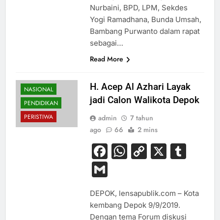
Nurbaini, BPD, LPM, Sekdes
Yogi Ramadhana, Bunda Umsah,
Bambang Purwanto dalam rapat
sebagai…
Read More
H. Acep Al Azhari Layak
NASIONAL
jadi Calon Walikota Depok
PENDIDIKAN
PERISTIWA
admin
7 tahun
ago
66
2 mins
Facebook
WhatsApp
Copy
X
Tum
Link
Gmail
DEPOK, lensapublik.com – Kota
kembang Depok 9/9/2019.
Dengan tema Forum diskusi