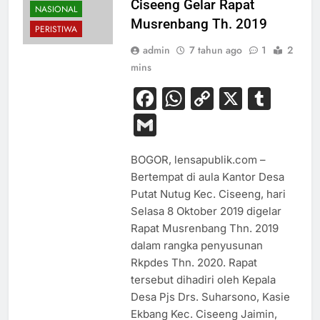
Ciseeng Gelar Rapat
NASIONAL
Musrenbang Th. 2019
PERISTIWA
admin
7 tahun ago
1
2
mins
Facebook
WhatsApp
Copy
X
Tum
Link
Gmail
BOGOR, lensapublik.com –
Bertempat di aula Kantor Desa
Putat Nutug Kec. Ciseeng, hari
Selasa 8 Oktober 2019 digelar
Rapat Musrenbang Thn. 2019
dalam rangka penyusunan
Rkpdes Thn. 2020. Rapat
tersebut dihadiri oleh Kepala
Desa Pjs Drs. Suharsono, Kasie
Ekbang Kec. Ciseeng Jaimin,