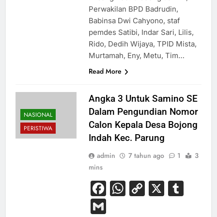
Perwakilan BPD Badrudin,
Babinsa Dwi Cahyono, staf
pemdes Satibi, Indar Sari, Lilis,
Rido, Dedih Wijaya, TPID Mista,
Murtamah, Eny, Metu, Tim…
Read More
Angka 3 Untuk Samino SE
Dalam Pengundian Nomor
NASIONAL
Calon Kepala Desa Bojong
PERISTIWA
Indah Kec. Parung
admin
7 tahun ago
1
3
mins
Facebook
WhatsApp
Copy
X
Tum
Link
Gmail