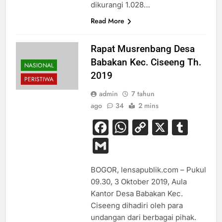
dikurangi 1.028…
Read More
Rapat Musrenbang Desa
Babakan Kec. Ciseeng Th.
NASIONAL
2019
PERISTIWA
admin
7 tahun
ago
34
2 mins
Facebook
WhatsApp
Copy
X
Tum
Link
Gmail
BOGOR, lensapublik.com – Pukul
09.30, 3 Oktober 2019, Aula
Kantor Desa Babakan Kec.
Ciseeng dihadiri oleh para
undangan dari berbagai pihak.