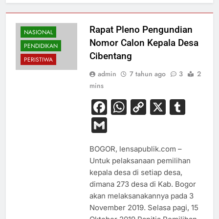
Rapat Pleno Pengundian
NASIONAL
Nomor Calon Kepala Desa
PENDIDIKAN
Cibentang
PERISTIWA
admin
7 tahun ago
3
2
mins
Facebook
WhatsApp
Copy
X
Tum
Link
Gmail
BOGOR, lensapublik.com –
Untuk pelaksanaan pemilihan
kepala desa di setiap desa,
dimana 273 desa di Kab. Bogor
akan melaksanakannya pada 3
November 2019. Selasa pagi, 15