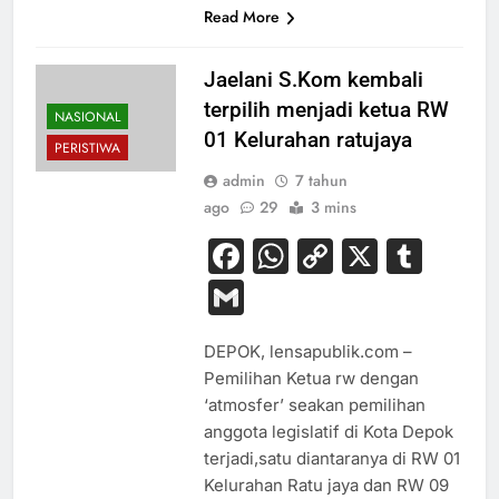
Read More
Jaelani S.Kom kembali
terpilih menjadi ketua RW
NASIONAL
01 Kelurahan ratujaya
PERISTIWA
admin
7 tahun
ago
29
3 mins
Facebook
WhatsApp
Copy
X
Tum
Link
Gmail
DEPOK, lensapublik.com –
Pemilihan Ketua rw dengan
‘atmosfer’ seakan pemilihan
anggota legislatif di Kota Depok
terjadi,satu diantaranya di RW 01
Kelurahan Ratu jaya dan RW 09