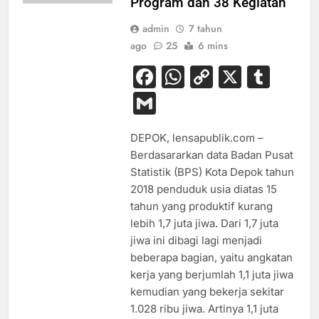
Program dan 38 Kegiatan
admin
7 tahun
ago
25
6 mins
Facebook
WhatsApp
Copy
X
Tum
Link
Gmail
DEPOK, lensapublik.com –
Berdasararkan data Badan Pusat
Statistik (BPS) Kota Depok tahun
2018 penduduk usia diatas 15
tahun yang produktif kurang
lebih 1,7 juta jiwa. Dari 1,7 juta
jiwa ini dibagi lagi menjadi
beberapa bagian, yaitu angkatan
kerja yang berjumlah 1,1 juta jiwa
kemudian yang bekerja sekitar
1.028 ribu jiwa. Artinya 1,1 juta